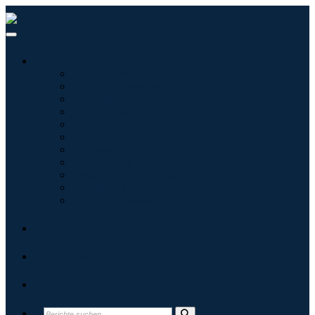
Branchen
Tecnologie dell'informazione
Assistenza sanitaria
Macchinari e attrezzature
Automotive e trasporti
Cibo e bevande
Energia e potenza
Aerospaziale e difesa
Agricoltura
Prodotti chimici e materiali
Architettura
Beni di consumo
Blogs
Über uns
Kontakt