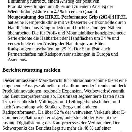
Einführung führte zu einem Anstieg der positiven
Produktbewertungen um 38 % und zu einem Anstieg der
Wiederholungskäufe um 42 % im ersten Quartal.
Neugestaltung des HIRZL Performance Grip (2024):
HIRZL
hat seine Kernproduktlinie mit verbesserter Griffkontrolle durch
Handflächen aus Känguruleder und hochbeständigen Nähten
überarbeitet. Die für Profi- und Mountainbiker konzipierte neue
Serie erhöhte die Haltbarkeit der Handflächen um 34 % und
verzeichnete einen Anstieg der Nachfrage von Elite-
Radsportgemeinschaften um 29 %. Der Start löste auch
Partnerschaften mit Radsportveranstaltungen in Europa und
Asien aus.
Berichterstattung melden
Dieser umfassende Marktbericht für Fahrradhandschuhe bietet eine
eingehende Analyse aktueller und aufkommender Trends und deckt
Produktinnovationen, regionale Expansion, Wettbewerbsdynamik
und Benutzerpräferenzen ab. Es umfasst segmentierte Daten nach
Typ, einschließlich Vollfinger- und Teilfingerhandschuhen, und
nach Anwendung wie Straßen-, Berg- und anderen
Radsportformaten. Da über 52 % der weltweiten Verkäufe über E-
Commerce-Plattformen erfolgen, unterstreicht der Bericht die
rasante Digitalisierung des Kaufprozesses der Verbraucher. Der
Schwerpunkt des Berichts liegt zu mehr als 48 % auf einer