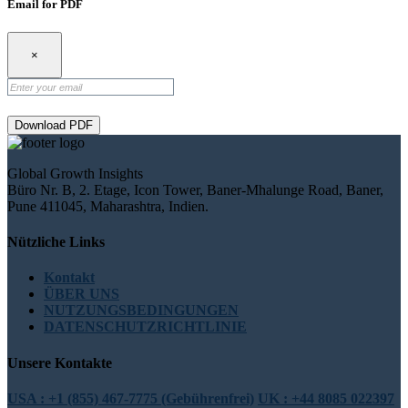
Email for PDF
×
Download PDF
Global Growth Insights
Büro Nr. B, 2. Etage, Icon Tower, Baner-Mhalunge Road, Baner,
Pune 411045, Maharashtra, Indien.
Nützliche Links
Kontakt
ÜBER UNS
NUTZUNGSBEDINGUNGEN
DATENSCHUTZRICHTLINIE
Unsere Kontakte
USA : +1 (855) 467-7775 (Gebührenfrei)
UK : +44 8085 022397