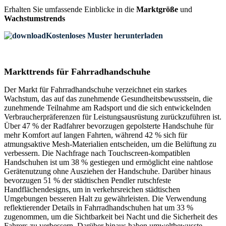
Erhalten Sie umfassende Einblicke in die
Marktgröße
und
Wachstumstrends
Kostenloses Muster herunterladen
Markttrends für Fahrradhandschuhe
Der Markt für Fahrradhandschuhe verzeichnet ein starkes
Wachstum, das auf das zunehmende Gesundheitsbewusstsein, die
zunehmende Teilnahme am Radsport und die sich entwickelnden
Verbraucherpräferenzen für Leistungsausrüstung zurückzuführen ist.
Über 47 % der Radfahrer bevorzugen gepolsterte Handschuhe für
mehr Komfort auf langen Fahrten, während 42 % sich für
atmungsaktive Mesh-Materialien entscheiden, um die Belüftung zu
verbessern. Die Nachfrage nach Touchscreen-kompatiblen
Handschuhen ist um 38 % gestiegen und ermöglicht eine nahtlose
Gerätenutzung ohne Ausziehen der Handschuhe. Darüber hinaus
bevorzugen 51 % der städtischen Pendler rutschfeste
Handflächendesigns, um in verkehrsreichen städtischen
Umgebungen besseren Halt zu gewährleisten. Die Verwendung
reflektierender Details in Fahrradhandschuhen hat um 33 %
zugenommen, um die Sichtbarkeit bei Nacht und die Sicherheit des
Fahrers zu verbessern. Darüber hinaus haben umweltbewusste