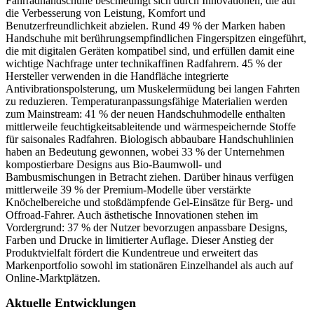
Fahrradhandschuhe beschleunigt sich durch Innovationen, die auf
die Verbesserung von Leistung, Komfort und
Benutzerfreundlichkeit abzielen. Rund 49 % der Marken haben
Handschuhe mit berührungsempfindlichen Fingerspitzen eingeführt,
die mit digitalen Geräten kompatibel sind, und erfüllen damit eine
wichtige Nachfrage unter technikaffinen Radfahrern. 45 % der
Hersteller verwenden in die Handfläche integrierte
Antivibrationspolsterung, um Muskelermüdung bei langen Fahrten
zu reduzieren. Temperaturanpassungsfähige Materialien werden
zum Mainstream: 41 % der neuen Handschuhmodelle enthalten
mittlerweile feuchtigkeitsableitende und wärmespeichernde Stoffe
für saisonales Radfahren. Biologisch abbaubare Handschuhlinien
haben an Bedeutung gewonnen, wobei 33 % der Unternehmen
kompostierbare Designs aus Bio-Baumwoll- und
Bambusmischungen in Betracht ziehen. Darüber hinaus verfügen
mittlerweile 39 % der Premium-Modelle über verstärkte
Knöchelbereiche und stoßdämpfende Gel-Einsätze für Berg- und
Offroad-Fahrer. Auch ästhetische Innovationen stehen im
Vordergrund: 37 % der Nutzer bevorzugen anpassbare Designs,
Farben und Drucke in limitierter Auflage. Dieser Anstieg der
Produktvielfalt fördert die Kundentreue und erweitert das
Markenportfolio sowohl im stationären Einzelhandel als auch auf
Online-Marktplätzen.
Aktuelle Entwicklungen