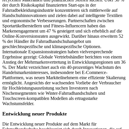
der durch Risikokapital finanzierten Start-ups in der
Fahrradbekleidungsindustrie konzentrieren sich mittlerweile auf
Handschuhinnovationen und zielen dabei auf intelligente Textilien
und ergonomische Verbesserungen. Partnerschaften zwischen
Sportartikelherstellern und Fitness-Influencern haben das
Markenengagement um 47 % gesteigert und sich erheblich auf die
Online-Konversionsraten ausgewirkt. Darüber hinaus erweitern 52
% der Händler ihr Fahrradhandschuhangebot um
geschlechtsspezifische und klimaspezifische Optionen.
Internationale Expansionsstrategien haben vielversprechende
Ergebnisse gezeigt: Globale Vertriebshändler berichten von einem
Anstieg der Mehrmarkenvertretung in Entwicklungsregionen um 36
%. Der Markt verzeichnet auch ein 40-prozentiges Wachstum des
Handelsmarkeninteresses, insbesondere bei E-Commerce-
Plattformen, was neuen Marktteilnehmern eine effiziente Skalierung
ermöglicht. Angesichts der wachsenden Vorliebe der Verbraucher
für Hochleistungsausrüstung suchen Investoren nach
Nischensegmenten wie Winter-Fahrradhandschuhen und
Touchscreen-kompatiblen Modellen als ertragsstarke
Wachstumsfelder.
Entwicklung neuer Produkte
Die Entwicklung neuer Produkte auf dem Markt für