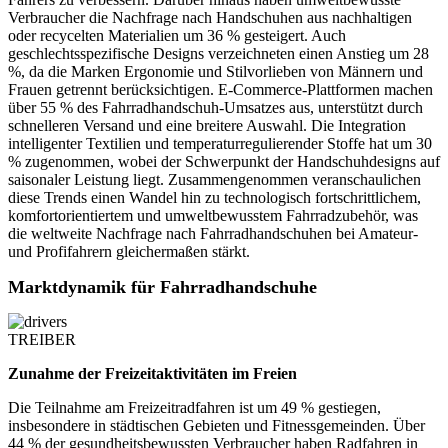
Verbraucher die Nachfrage nach Handschuhen aus nachhaltigen
oder recycelten Materialien um 36 % gesteigert. Auch
geschlechtsspezifische Designs verzeichneten einen Anstieg um 28
%, da die Marken Ergonomie und Stilvorlieben von Männern und
Frauen getrennt berücksichtigen. E-Commerce-Plattformen machen
über 55 % des Fahrradhandschuh-Umsatzes aus, unterstützt durch
schnelleren Versand und eine breitere Auswahl. Die Integration
intelligenter Textilien und temperaturregulierender Stoffe hat um 30
% zugenommen, wobei der Schwerpunkt der Handschuhdesigns auf
saisonaler Leistung liegt. Zusammengenommen veranschaulichen
diese Trends einen Wandel hin zu technologisch fortschrittlichem,
komfortorientiertem und umweltbewusstem Fahrradzubehör, was
die weltweite Nachfrage nach Fahrradhandschuhen bei Amateur-
und Profifahrern gleichermaßen stärkt.
Marktdynamik für Fahrradhandschuhe
TREIBER
Zunahme der Freizeitaktivitäten im Freien
Die Teilnahme am Freizeitradfahren ist um 49 % gestiegen,
insbesondere in städtischen Gebieten und Fitnessgemeinden. Über
44 % der gesundheitsbewussten Verbraucher haben Radfahren in