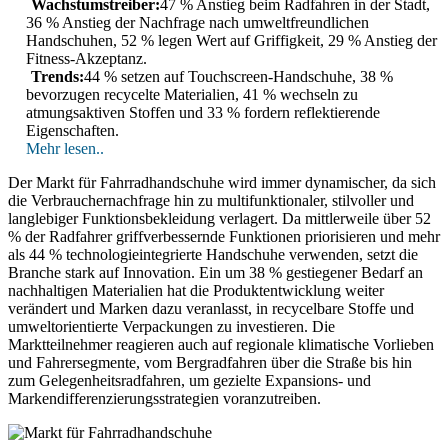
Wachstumstreiber:
47 % Anstieg beim Radfahren in der Stadt,
36 % Anstieg der Nachfrage nach umweltfreundlichen
Handschuhen, 52 % legen Wert auf Griffigkeit, 29 % Anstieg der
Fitness-Akzeptanz.
Trends:
44 % setzen auf Touchscreen-Handschuhe, 38 %
bevorzugen recycelte Materialien, 41 % wechseln zu
atmungsaktiven Stoffen und 33 % fordern reflektierende
Eigenschaften.
Mehr lesen..
Der Markt für Fahrradhandschuhe wird immer dynamischer, da sich
die Verbrauchernachfrage hin zu multifunktionaler, stilvoller und
langlebiger Funktionsbekleidung verlagert. Da mittlerweile über 52
% der Radfahrer griffverbessernde Funktionen priorisieren und mehr
als 44 % technologieintegrierte Handschuhe verwenden, setzt die
Branche stark auf Innovation. Ein um 38 % gestiegener Bedarf an
nachhaltigen Materialien hat die Produktentwicklung weiter
verändert und Marken dazu veranlasst, in recycelbare Stoffe und
umweltorientierte Verpackungen zu investieren. Die
Marktteilnehmer reagieren auch auf regionale klimatische Vorlieben
und Fahrersegmente, vom Bergradfahren über die Straße bis hin
zum Gelegenheitsradfahren, um gezielte Expansions- und
Markendifferenzierungsstrategien voranzutreiben.