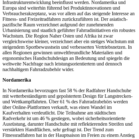
Infrastrukturentwicklung beeinflusst werden. Nordamerika und
Europa sind weiterhin führend bei Produktinnovationen und
Verbraucherakzeptanz, was vor allem auf das steigende Interesse an
Fitness- und Freizeitradfahren zurückzuführen ist. Der asiatisch-
pazifische Raum verzeichnet aufgrund der zunehmenden
Urbanisierung und staatlich geführter Fahrradinitiativen ein robustes
Wachstum. Die Region Naher Osten und Afrika ist zwar
vergleichsweise kleiner, verzeichnet aber ein stetiges Wachstum mit
steigendem Sportbewusstsein und verbesserten Vertriebsnetzen. In
allen Regionen gewinnen umweltfreundliche Materialien und
ergonomisches Handschuhdesign an Bedeutung und spiegeln die
weltweite Nachfrage nach leistungsorientiertem und dennoch
nachhaltigem Fahrradzubehör wider.
Nordamerika
In Nordamerika bevorzugen fast 58 % der Radfahrer Handschuhe
mit wetterbeständigem und gepolstertem Design für Langstrecken-
und Wettkampffahrten. Über 61 % des Fahrradzubehörs werden
über Online-Plattformen verkauft, was einen Wandel im
Kaufverhalten verdeutlicht. Die Teilnahme am städtischen
Radverkehr ist um 46 % gestiegen, wobei sicherheitsorientierte
Ausrüstung, darunter Handschuhe mit reflektierenden Streifen und
verstärkten Handflächen, sehr gefragt ist. Der Trend zum
Fitnessradfahren hat in der Hauptsaison im Freien zu einem Anstieg