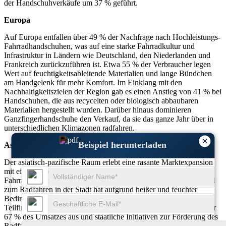
der Handschuhverkäufe um 37 % geführt.
Europa
Auf Europa entfallen über 49 % der Nachfrage nach Hochleistungs-
Fahrradhandschuhen, was auf eine starke Fahrradkultur und
Infrastruktur in Ländern wie Deutschland, den Niederlanden und
Frankreich zurückzuführen ist. Etwa 55 % der Verbraucher legen
Wert auf feuchtigkeitsableitende Materialien und lange Bündchen
am Handgelenk für mehr Komfort. Im Einklang mit den
Nachhaltigkeitszielen der Region gab es einen Anstieg von 41 % bei
Handschuhen, die aus recycelten oder biologisch abbaubaren
Materialien hergestellt wurden. Darüber hinaus dominieren
Ganzfingerhandschuhe den Verkauf, da sie das ganze Jahr über in
unterschiedlichen Klimazonen radfahren.
×
Beispiel herunterladen
Asien-Pazifik
Der asiatisch-pazifische Raum erlebt eine rasante Marktexpansion
mit einem Wachstum von über 62 % bei der Akzeptanz von
Fahrradhandschuhen in China, Indien und Südostasien. Der Trend
zum Radfahren in der Stadt hat aufgrund heißer und feuchter
Bedingungen zu einem Anstieg der Nachfrage nach
Teilfingerhandschuhen um 48 % geführt. E-Commerce macht über
67 % des Umsatzes aus und staatliche Initiativen zur Förderung des
Radfahrens aus Gesundheits- und Umweltgründen beschleunigen