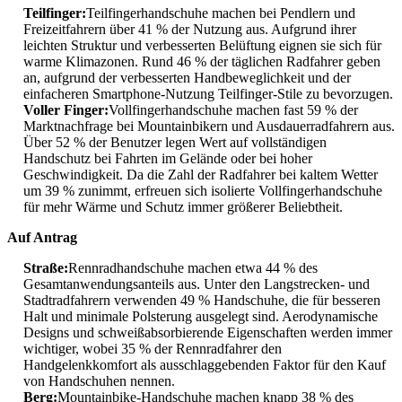
Teilfinger:
Teilfingerhandschuhe machen bei Pendlern und
Freizeitfahrern über 41 % der Nutzung aus. Aufgrund ihrer
leichten Struktur und verbesserten Belüftung eignen sie sich für
warme Klimazonen. Rund 46 % der täglichen Radfahrer geben
an, aufgrund der verbesserten Handbeweglichkeit und der
einfacheren Smartphone-Nutzung Teilfinger-Stile zu bevorzugen.
Voller Finger:
Vollfingerhandschuhe machen fast 59 % der
Marktnachfrage bei Mountainbikern und Ausdauerradfahrern aus.
Über 52 % der Benutzer legen Wert auf vollständigen
Handschutz bei Fahrten im Gelände oder bei hoher
Geschwindigkeit. Da die Zahl der Radfahrer bei kaltem Wetter
um 39 % zunimmt, erfreuen sich isolierte Vollfingerhandschuhe
für mehr Wärme und Schutz immer größerer Beliebtheit.
Auf Antrag
Straße:
Rennradhandschuhe machen etwa 44 % des
Gesamtanwendungsanteils aus. Unter den Langstrecken- und
Stadtradfahrern verwenden 49 % Handschuhe, die für besseren
Halt und minimale Polsterung ausgelegt sind. Aerodynamische
Designs und schweißabsorbierende Eigenschaften werden immer
wichtiger, wobei 35 % der Rennradfahrer den
Handgelenkkomfort als ausschlaggebenden Faktor für den Kauf
von Handschuhen nennen.
Berg:
Mountainbike-Handschuhe machen knapp 38 % des