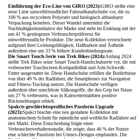
Einführung der Eco-Line von GIRO (2023):
GIRO stellte eine
neue Linie umweltfreundlicher Fahrradhandschuhe vor, die zu
100 % aus recyceltem Polyester und biologisch abbaubarer
Verpackung bestehen. Dieser Wandel unterstützt die
Nachhaltigkeitsinitiative der Marke und steht im Einklang mit der
um 41 % gestiegenen Verbraucherpräferenz für
umweltfreundliche Produkte. Die neue Kollektion verzeichnete
aufgrund ihrer Leistungsfähigkeit, Haltbarkeit und Ästhetik
außerdem eine um 33 % höhere Kundenbindungsrate.
Die Smart Touch-Serie von Trek Bikes (2024):
Anfang 2024
stellte Trek Bikes seine Smart Touch-Handschuhserie vor, die mit
verbesserter Touchscreen-Kompatibilität und Anti-Schweiß-
Futter ausgestattet ist. Diese Handschuhe erfüllen die Bedürfnisse
von über 49 % der Radfahrer, die Smartphones zur Navigation
und Fitness-Tracking nutzen. Die Handschuhe verfügen
außerdem über rutschfeste Silikongriffe, die den Grip bei Nässe
um 27 % verbessern, was in Kaltwettermärkten positive
Rückmeldungen erhielt.
Spakcts geschlechtsspezifisches Passform-Upgrade
(2023):
Spakct brachte eine neu gestaltete Kollektion mit
anatomischem Schnitt für männliche und weibliche Radfahrer auf
den Markt. Diese Entscheidung folgte einer
Verbraucherverhaltensstudie, die zeigte, dass 46 % der Nutzer
eine schlechte Passform bei Unisex-Designs empfanden. Die