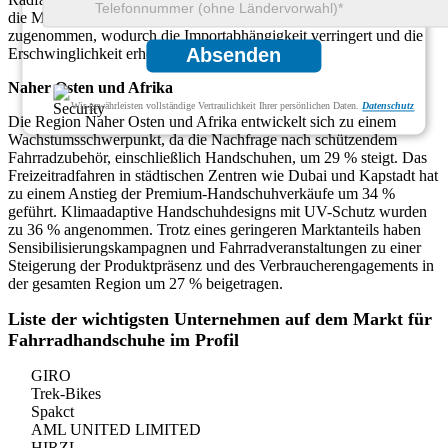
die Marktdurchdringung. Die lokale Produktion hat um 35 %
zugenommen, wodurch die Importabhängigkeit verringert und die
Absenden
Erschwinglichkeit erhöht wurde.
Naher Osten und Afrika
Wir gewährleisten vollständige Vertraulichkeit Ihrer persönlichen Daten.
Datenschutz
Die Region Naher Osten und Afrika entwickelt sich zu einem
Wachstumsschwerpunkt, da die Nachfrage nach schützendem
Fahrradzubehör, einschließlich Handschuhen, um 29 % steigt. Das
Freizeitradfahren in städtischen Zentren wie Dubai und Kapstadt hat
zu einem Anstieg der Premium-Handschuhverkäufe um 34 %
geführt. Klimaadaptive Handschuhdesigns mit UV-Schutz wurden
zu 36 % angenommen. Trotz eines geringeren Marktanteils haben
Sensibilisierungskampagnen und Fahrradveranstaltungen zu einer
Steigerung der Produktpräsenz und des Verbraucherengagements in
der gesamten Region um 27 % beigetragen.
Liste der wichtigsten Unternehmen auf dem Markt für
Fahrradhandschuhe im Profil
GIRO
Trek-Bikes
Spakct
AML UNITED LIMITED
HIRZL