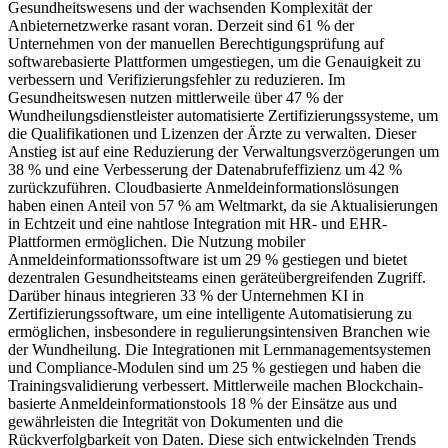
Gesundheitswesens und der wachsenden Komplexität der
Anbieternetzwerke rasant voran. Derzeit sind 61 % der
Unternehmen von der manuellen Berechtigungsprüfung auf
softwarebasierte Plattformen umgestiegen, um die Genauigkeit zu
verbessern und Verifizierungsfehler zu reduzieren. Im
Gesundheitswesen nutzen mittlerweile über 47 % der
Wundheilungsdienstleister automatisierte Zertifizierungssysteme, um
die Qualifikationen und Lizenzen der Ärzte zu verwalten. Dieser
Anstieg ist auf eine Reduzierung der Verwaltungsverzögerungen um
38 % und eine Verbesserung der Datenabrufeffizienz um 42 %
zurückzuführen. Cloudbasierte Anmeldeinformationslösungen
haben einen Anteil von 57 % am Weltmarkt, da sie Aktualisierungen
in Echtzeit und eine nahtlose Integration mit HR- und EHR-
Plattformen ermöglichen. Die Nutzung mobiler
Anmeldeinformationssoftware ist um 29 % gestiegen und bietet
dezentralen Gesundheitsteams einen geräteübergreifenden Zugriff.
Darüber hinaus integrieren 33 % der Unternehmen KI in
Zertifizierungssoftware, um eine intelligente Automatisierung zu
ermöglichen, insbesondere in regulierungsintensiven Branchen wie
der Wundheilung. Die Integrationen mit Lernmanagementsystemen
und Compliance-Modulen sind um 25 % gestiegen und haben die
Trainingsvalidierung verbessert. Mittlerweile machen Blockchain-
basierte Anmeldeinformationstools 18 % der Einsätze aus und
gewährleisten die Integrität von Dokumenten und die
Rückverfolgbarkeit von Daten. Diese sich entwickelnden Trends