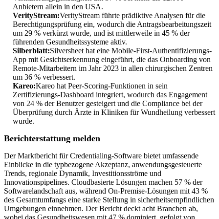
Anbietern allein in den USA.
VerityStream:
VerityStream führte prädiktive Analysen für die
Berechtigungsprüfung ein, wodurch die Antragsbearbeitungszeit
um 29 % verkürzt wurde, und ist mittlerweile in 45 % der
führenden Gesundheitssysteme aktiv.
Silberblatt:
Silversheet hat eine Mobile-First-Authentifizierungs-
App mit Gesichtserkennung eingeführt, die das Onboarding von
Remote-Mitarbeitern im Jahr 2023 in allen chirurgischen Zentren
um 36 % verbessert.
Kareo:
Kareo hat Peer-Scoring-Funktionen in sein
Zertifizierungs-Dashboard integriert, wodurch das Engagement
von 24 % der Benutzer gesteigert und die Compliance bei der
Überprüfung durch Ärzte in Kliniken für Wundheilung verbessert
wurde.
Berichterstattung melden
Der Marktbericht für Credentialing-Software bietet umfassende
Einblicke in die typbezogene Akzeptanz, anwendungsgesteuerte
Trends, regionale Dynamik, Investitionsströme und
Innovationspipelines. Cloudbasierte Lösungen machen 57 % der
Softwarelandschaft aus, während On-Premise-Lösungen mit 43 %
des Gesamtumfangs eine starke Stellung in sicherheitsempfindlichen
Umgebungen einnehmen. Der Bericht deckt acht Branchen ab,
wobei das Gesundheitswesen mit 47 % dominiert, gefolgt von