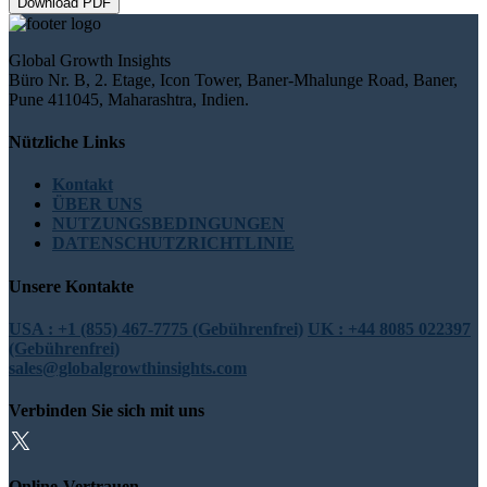
Download PDF
Global Growth Insights
Büro Nr. B, 2. Etage, Icon Tower, Baner-Mhalunge Road, Baner,
Pune 411045, Maharashtra, Indien.
Nützliche Links
Kontakt
ÜBER UNS
NUTZUNGSBEDINGUNGEN
DATENSCHUTZRICHTLINIE
Unsere Kontakte
USA : +1 (855) 467-7775 (Gebührenfrei)
UK : +44 8085 022397
(Gebührenfrei)
sales@globalgrowthinsights.com
Verbinden Sie sich mit uns
Online-Vertrauen