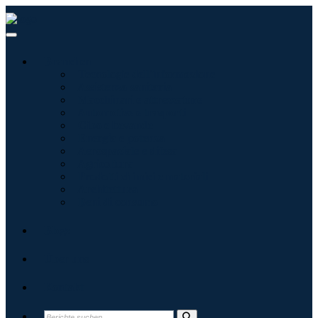
Branchen
Tecnologie dell'informazione
Assistenza sanitaria
Macchinari e attrezzature
Automotive e trasporti
Cibo e bevande
Energia e potenza
Aerospaziale e difesa
Agricoltura
Prodotti chimici e materiali
Architettura
Beni di consumo
Blogs
Über uns
Kontakt