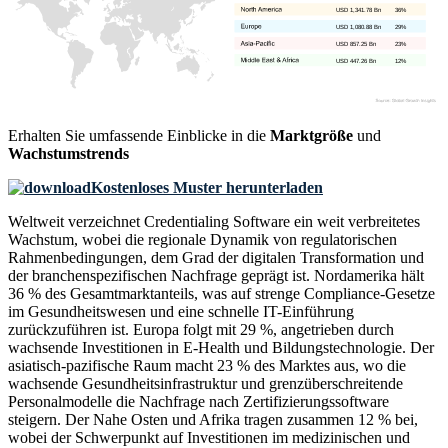
USD 1,341.78 Bn
36%
USD 1,080.88 Bn
29%
USD 857.25 Bn
23%
USD 447.26 Bn
12%
Erhalten Sie umfassende Einblicke in die
Marktgröße
und
Wachstumstrends
Kostenloses Muster herunterladen
Weltweit verzeichnet Credentialing Software ein weit verbreitetes
Wachstum, wobei die regionale Dynamik von regulatorischen
Rahmenbedingungen, dem Grad der digitalen Transformation und
der branchenspezifischen Nachfrage geprägt ist. Nordamerika hält
36 % des Gesamtmarktanteils, was auf strenge Compliance-Gesetze
im Gesundheitswesen und eine schnelle IT-Einführung
zurückzuführen ist. Europa folgt mit 29 %, angetrieben durch
wachsende Investitionen in E-Health und Bildungstechnologie. Der
asiatisch-pazifische Raum macht 23 % des Marktes aus, wo die
wachsende Gesundheitsinfrastruktur und grenzüberschreitende
Personalmodelle die Nachfrage nach Zertifizierungssoftware
steigern. Der Nahe Osten und Afrika tragen zusammen 12 % bei,
wobei der Schwerpunkt auf Investitionen im medizinischen und