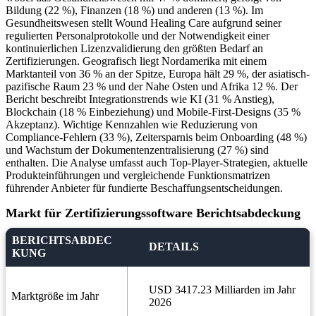
Bildung (22 %), Finanzen (18 %) und anderen (13 %). Im
Gesundheitswesen stellt Wound Healing Care aufgrund seiner
regulierten Personalprotokolle und der Notwendigkeit einer
kontinuierlichen Lizenzvalidierung den größten Bedarf an
Zertifizierungen. Geografisch liegt Nordamerika mit einem
Marktanteil von 36 % an der Spitze, Europa hält 29 %, der asiatisch-
pazifische Raum 23 % und der Nahe Osten und Afrika 12 %. Der
Bericht beschreibt Integrationstrends wie KI (31 % Anstieg),
Blockchain (18 % Einbeziehung) und Mobile-First-Designs (35 %
Akzeptanz). Wichtige Kennzahlen wie Reduzierung von
Compliance-Fehlern (33 %), Zeitersparnis beim Onboarding (48 %)
und Wachstum der Dokumentenzentralisierung (27 %) sind
enthalten. Die Analyse umfasst auch Top-Player-Strategien, aktuelle
Produkteinführungen und vergleichende Funktionsmatrizen
führender Anbieter für fundierte Beschaffungsentscheidungen.
Markt für Zertifizierungssoftware Berichtsabdeckung
BERICHTSABDEC
DETAILS
KUNG
USD 3417.23 Milliarden im Jahr
Marktgröße im Jahr
2026