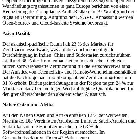
steigende Nachfrage in Universitätssystemen (28 %) vorangetrieben.
Wundheilungsorganisationen in ganz Europa berichten von einer
Reduzierung der Compliance-Audit-Risiken um 32 % aufgrund der
digitalen Überprüfung. Aufgrund der DSGVO-Anpassung werden
Open-Source- und Cloud-basierte Systeme bevorzugt.
Asien-Pazifik
Der asiatisch-pazifische Raum hält 23 % des Marktes für
Zertifizierungssoftware, was auf die zunehmende digitale
Durchdringung in Indien, China und Südostasien zurückzuführen
ist. Rund 38 % der Krankenhausketten in städtischen Gebieten
nutzen softwarebasierte Zertifizierung für die Personalverwaltung.
Der Aufstieg von Telemedizin- und Remote-Wundheilungspraktiken
hat die Nachfrage nach mobilkompatiblen Zertifizierungstools um
31 % erhöht. Bildungseinrichtungen in der Region tragen 24 % zur
Marktakzeptanz bei und legen Wert auf digitale Qualifikationen für
den grenzüberschreitenden akademischen Austausch.
Naher Osten und Afrika
Auf den Nahen Osten und Afrika entfallen 12 % der weltweiten
Nachfrage. Die Vereinigten Arabischen Emirate, Saudi-Arabien und
Südafrika sind die Hauptverursacher, die 63 % der
Softwareinstallationen in der Region ausmachen. Im
Gesundheitssektor verfügen 47 % der neuen