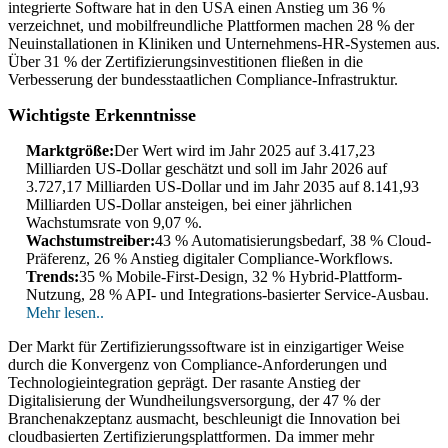
integrierte Software hat in den USA einen Anstieg um 36 %
verzeichnet, und mobilfreundliche Plattformen machen 28 % der
Neuinstallationen in Kliniken und Unternehmens-HR-Systemen aus.
Über 31 % der Zertifizierungsinvestitionen fließen in die
Verbesserung der bundesstaatlichen Compliance-Infrastruktur.
Wichtigste Erkenntnisse
Marktgröße:
Der Wert wird im Jahr 2025 auf 3.417,23
Milliarden US-Dollar geschätzt und soll im Jahr 2026 auf
3.727,17 Milliarden US-Dollar und im Jahr 2035 auf 8.141,93
Milliarden US-Dollar ansteigen, bei einer jährlichen
Wachstumsrate von 9,07 %.
Wachstumstreiber:
43 % Automatisierungsbedarf, 38 % Cloud-
Präferenz, 26 % Anstieg digitaler Compliance-Workflows.
Trends:
35 % Mobile-First-Design, 32 % Hybrid-Plattform-
Nutzung, 28 % API- und Integrations-basierter Service-Ausbau.
Mehr lesen..
Der Markt für Zertifizierungssoftware ist in einzigartiger Weise
durch die Konvergenz von Compliance-Anforderungen und
Technologieintegration geprägt. Der rasante Anstieg der
Digitalisierung der Wundheilungsversorgung, der 47 % der
Branchenakzeptanz ausmacht, beschleunigt die Innovation bei
cloudbasierten Zertifizierungsplattformen. Da immer mehr