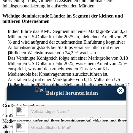
Storytelling-Tools, virtuellen Assistenten und automatisierter
Inhaltspersonalisierung in aufstrebenden Märkten.
Wichtige dominierende Länder im Segment der kleinen und
mittleren Unternehmen
Indien führte das KMU-Segment mit einer Marktgröße von 0,21
Milliarden US-Dollar im Jahr 2025 an, hielt einen Anteil von 29
% und wird aufgrund der zunehmenden Einführung kognitiver
Automatisierungstools bei Startups voraussichtlich mit einer
jährlichen Wachstumsrate von 24,2 % wachsen.
Das Vereinigte Königreich folgte mit einer Marktgröße von 0,18
Milliarden US-Dollar im Jahr 2025, was einem Anteil von 25 %
entspricht, was auf den zunehmenden Einsatz von KI-
Medientools bei Kreativagenturen zurückzuführen ist.
Australien lag mit einer Marktgröße von 0,15 Milliarden US-
Dollar im Jahr 2025 an dritter Stelle und hielt einen Anteil von 21
×
%, unterstützt durch die wachsende Nachfrage von KMU nach
Beispiel herunterladen
Echtzeitanalysen und cloudbasiertem Content-Management.
Große Unternehmen
Große Unternehmen dominieren die Einführung kognitiver
Mediensysteme aufgrund ihrer Investitionsmöglichkeiten und ihrer
globalen Zielgruppe. Etwa 67 % der großen Medienunternehmen
integrieren KI für prädiktive Analysen, Stimmungsmapping des