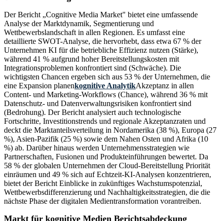
Der Bericht „Cognitive Media Market" bietet eine umfassende
Analyse der Marktdynamik, Segmentierung und
Wettbewerbslandschaft in allen Regionen. Es umfasst eine
detaillierte SWOT-Analyse, die hervorhebt, dass etwa 67 % der
Unternehmen KI für die betriebliche Effizienz nutzen (Stärke),
während 41 % aufgrund hoher Bereitstellungskosten mit
Integrationsproblemen konfrontiert sind (Schwäche). Die
wichtigsten Chancen ergeben sich aus 53 % der Unternehmen, die
eine Expansion planen
kognitive Analytik
Akzeptanz in allen
Content- und Marketing-Workflows (Chance), während 36 % mit
Datenschutz- und Datenverwaltungsrisiken konfrontiert sind
(Bedrohung). Der Bericht analysiert auch technologische
Fortschritte, Investitionstrends und regionale Akzeptanzraten und
deckt die Marktanteilsverteilung in Nordamerika (38 %), Europa (27
%), Asien-Pazifik (25 %) sowie dem Nahen Osten und Afrika (10
%) ab. Darüber hinaus werden Unternehmensstrategien wie
Partnerschaften, Fusionen und Produkteinführungen bewertet. Da
58 % der globalen Unternehmen der Cloud-Bereitstellung Priorität
einräumen und 49 % sich auf Echtzeit-KI-Analysen konzentrieren,
bietet der Bericht Einblicke in zukünftiges Wachstumspotenzial,
Wettbewerbsdifferenzierung und Nachhaltigkeitsstrategien, die die
nächste Phase der digitalen Medientransformation vorantreiben.
Markt für kognitive Medien Berichtsabdeckung