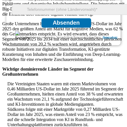
Publikums und dynamische Inhaltsbereitstellung. Die Integration mit
Big-Data-Analysen und automatisierter Inhaltsproduktion steigert
die Effizienz über mehrere digitale Kanäle hinweg.
Absenden
Große Unternehmen hielten mit 1,21 Milliarden US-Dollar im Jahr
2025 den größten Anteil am Markt für kognitive Medien, was 62 %
des Gesamtmarktes entspricht. Es wird erwartet, dass dieses
Wir gewährleisten vollständige Vertraulichkeit Ihrer persönlichen Daten.
Datenschutz
Segment von 2025 bis 2034 mit einer durchschnittlichen jährlichen
Wachstumsrate von 20,2 % wachsen wird, angetrieben durch
robuste Initiativen zur digitalen Transformation, KI-gestützte
Kuratierung von Inhalten und die Einführung von Deep-Learning-
Modellen für eine erweiterte Zuschauereinbindung.
Wichtige dominierende Länder im Segment der
Großunternehmen
Die Vereinigten Staaten waren mit einem Marktvolumen von
0,46 Milliarden US-Dollar im Jahr 2025 führend im Segment der
Großunternehmen, hielten einen Anteil von 38 % und erwarteten
ein Wachstum von 21,1 % aufgrund der Technologieführerschaft
und KI-Investitionen in globale Mediengiganten.
Südkorea folgte mit einer Marktgröße von 0,27 Milliarden US-
Dollar im Jahr 2025, was einem Anteil von 23 % entspricht, was
auf die schnelle Integration von KI in Rundfunk- und
Unterhaltungsplattformen zurückzuführen ist.