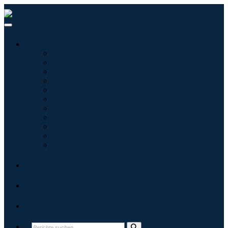
Branchen
Tecnologie dell'informazione
Assistenza sanitaria
Macchinari e attrezzature
Automotive e trasporti
Cibo e bevande
Energia e potenza
Aerospaziale e difesa
Agricoltura
Prodotti chimici e materiali
Architettura
Beni di consumo
Blogs
Über uns
Kontakt