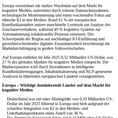
Europa verzeichnet ein starkes Wachstum auf dem Markt für
kognitive Medien, unterstützt durch robuste Datenschutzrahmen,
technologische Modernisierung und einen wachsenden Fokus auf
ethische KI in den Medien. Rund 61 % der europäischen
Rundfunkanstalten nutzen maschinelle Lerntools zur Analyse des
Zuschauerverhaltens, während 49 % kognitive Systeme zur
Automatisierung redaktioneller Prozesse einsetzen. Der
Schwerpunkt der Region auf nachhaltiger KI-Einführung und
grenzüberschreitender digitaler Zusammenarbeit beschleunigt die
Marktdurchdringung in großen Volkswirtschaften.
Auf Europa entfielen im Jahr 2025 0,52 Milliarden US-Dollar, was
27 % des globalen Marktes für kognitive Medien entspricht. Die
Marktexpansion wird durch Investitionen in intelligente
Rundfunkübertragungen, Inhaltslokalisierung und NLP-gesteuerte
Analysen in führenden europäischen Ländern vorangetrieben.
Europa – Wichtige dominierende Länder auf dem Markt für
kognitive Medien
Deutschland war mit einer Marktgröße von 0,19 Milliarden US-
Dollar im Jahr 2025 führend in Europa und hielt aufgrund der
schnellen Integration von KI in den Medien- und
Unterhaltungssektoren einen Anteil von 36 %.
Das Vereinigte Königreich folgte mit 0,17 Milliarden US-Dollar