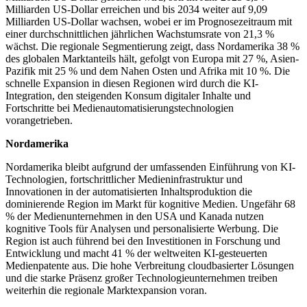
Milliarden US-Dollar erreichen und bis 2034 weiter auf 9,09
Milliarden US-Dollar wachsen, wobei er im Prognosezeitraum mit
einer durchschnittlichen jährlichen Wachstumsrate von 21,3 %
wächst. Die regionale Segmentierung zeigt, dass Nordamerika 38 %
des globalen Marktanteils hält, gefolgt von Europa mit 27 %, Asien-
Pazifik mit 25 % und dem Nahen Osten und Afrika mit 10 %. Die
schnelle Expansion in diesen Regionen wird durch die KI-
Integration, den steigenden Konsum digitaler Inhalte und
Fortschritte bei Medienautomatisierungstechnologien
vorangetrieben.
Nordamerika
Nordamerika bleibt aufgrund der umfassenden Einführung von KI-
Technologien, fortschrittlicher Medieninfrastruktur und
Innovationen in der automatisierten Inhaltsproduktion die
dominierende Region im Markt für kognitive Medien. Ungefähr 68
% der Medienunternehmen in den USA und Kanada nutzen
kognitive Tools für Analysen und personalisierte Werbung. Die
Region ist auch führend bei den Investitionen in Forschung und
Entwicklung und macht 41 % der weltweiten KI-gesteuerten
Medienpatente aus. Die hohe Verbreitung cloudbasierter Lösungen
und die starke Präsenz großer Technologieunternehmen treiben
weiterhin die regionale Marktexpansion voran.