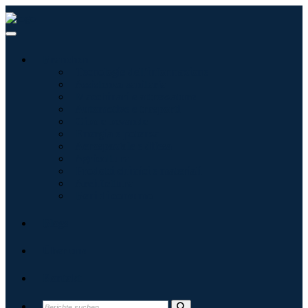
Branchen
Tecnologie dell'informazione
Assistenza sanitaria
Macchinari e attrezzature
Automotive e trasporti
Cibo e bevande
Energia e potenza
Aerospaziale e difesa
Agricoltura
Prodotti chimici e materiali
Architettura
Beni di consumo
Blogs
Über uns
Kontakt