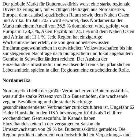
Der globale Markt für Butternusskürbis weist eine starke regionale
Diversifizierung auf, mit wichtigen Beiträgen aus Nordamerika,
Europa, dem asiatisch-pazifischen Raum sowie dem Nahen Osten
und Afrika. Im Jahr 2025 wird erwartet, dass Nordamerika den
Markt mit einem Anteil von 36,5 % dominieren wird, gefolgt von
Europa mit 28,3 %, Asien-Pazifik mit 24,1 % und dem Nahen Osten
und Afrika mit 11,1 %. Jede Region hat einzigartige
Wachstumstreiber erlebt, die von gesundheitsbewussten
Ernährungsgewohnheiten in entwickelten Volkswirtschaften bis hin
zur steigenden Nachfrage nach biologischem und lokal angebautem
Gemüse in Schwellenländern reichen. Der Ausbau der
Einzelhandelsinfrastruktur und wachsende Trends bei pflanzlichen
Lebensmitteln spielen in allen Regionen eine entscheidende Rolle.
Nordamerika
Nordamerika bleibt der größte Verbraucher von Butternusskürbis,
was auf die starke Präsenz von Bio-Bauernhöfen, die wachsende
vegane Bevölkerung und die starke Nachfrage
gesundheitsorientierter Verbraucher zurückzuführen ist. Ungefähr 62
% der Haushalte in den USA bevorzugen Kürbis als Teil ihrer
wöchentlichen Gemüsezufuhr. In Kanada haben
Einzelhandelsketten in der vergangenen Saison ein
Umsatzwachstum von 29 % bei Butternusskürbis gemeldet. Die
Region profitiert außerdem von fortschrittlichen Verpackungs- und