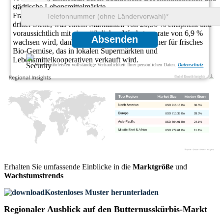
städtische Lebensmittelmärkte.
Frankreich lag mit 273,4 Milliarden US-Dollar im Jahr 2025 an
dritter Stelle, was einem Marktanteil von 20,56 % entspricht und
voraussichtlich mit einer jährlichen Wachstumsrate von 6,9 %
Absenden
wachsen wird, dank der Vorliebe der Verbraucher für frisches
Bio-Gemüse, das in lokalen Supermärkten und
Lebensmittelkooperativen verkauft wird.
Wir gewährleisten vollständige Vertraulichkeit Ihrer persönlichen Daten.
Datenschutz
USD 916.15 Bn
36.5%
USD 710.33 Bn
28.3%
USD 604.91 Bn
24.1%
USD 279.61 Bn
11.1%
Erhalten Sie umfassende Einblicke in die
Marktgröße
und
Wachstumstrends
Kostenloses Muster herunterladen
Regionaler Ausblick auf den Butternusskürbis-Markt