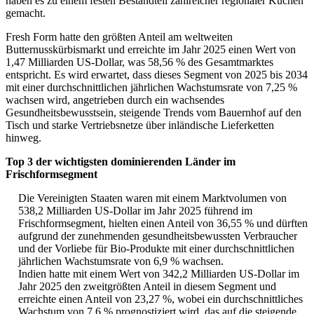
haben es zu einem festen Bestandteil zahlreicher regionaler Küchen
gemacht.
Fresh Form hatte den größten Anteil am weltweiten
Butternusskürbismarkt und erreichte im Jahr 2025 einen Wert von
1,47 Milliarden US-Dollar, was 58,56 % des Gesamtmarktes
entspricht. Es wird erwartet, dass dieses Segment von 2025 bis 2034
mit einer durchschnittlichen jährlichen Wachstumsrate von 7,25 %
wachsen wird, angetrieben durch ein wachsendes
Gesundheitsbewusstsein, steigende Trends vom Bauernhof auf den
Tisch und starke Vertriebsnetze über inländische Lieferketten
hinweg.
Top 3 der wichtigsten dominierenden Länder im
Frischformsegment
Die Vereinigten Staaten waren mit einem Marktvolumen von
538,2 Milliarden US-Dollar im Jahr 2025 führend im
Frischformsegment, hielten einen Anteil von 36,55 % und dürften
aufgrund der zunehmenden gesundheitsbewussten Verbraucher
und der Vorliebe für Bio-Produkte mit einer durchschnittlichen
jährlichen Wachstumsrate von 6,9 % wachsen.
Indien hatte mit einem Wert von 342,2 Milliarden US-Dollar im
Jahr 2025 den zweitgrößten Anteil in diesem Segment und
erreichte einen Anteil von 23,27 %, wobei ein durchschnittliches
Wachstum von 7,6 % prognostiziert wird, das auf die steigende