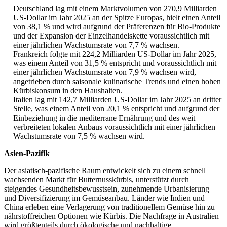
Deutschland lag mit einem Marktvolumen von 270,9 Milliarden
US-Dollar im Jahr 2025 an der Spitze Europas, hielt einen Anteil
von 38,1 % und wird aufgrund der Präferenzen für Bio-Produkte
und der Expansion der Einzelhandelskette voraussichtlich mit
einer jährlichen Wachstumsrate von 7,7 % wachsen.
Frankreich folgte mit 224,2 Milliarden US-Dollar im Jahr 2025,
was einem Anteil von 31,5 % entspricht und voraussichtlich mit
einer jährlichen Wachstumsrate von 7,9 % wachsen wird,
angetrieben durch saisonale kulinarische Trends und einen hohen
Kürbiskonsum in den Haushalten.
Italien lag mit 142,7 Milliarden US-Dollar im Jahr 2025 an dritter
Stelle, was einem Anteil von 20,1 % entspricht und aufgrund der
Einbeziehung in die mediterrane Ernährung und des weit
verbreiteten lokalen Anbaus voraussichtlich mit einer jährlichen
Wachstumsrate von 7,5 % wachsen wird.
Asien-Pazifik
Der asiatisch-pazifische Raum entwickelt sich zu einem schnell
wachsenden Markt für Butternusskürbis, unterstützt durch
steigendes Gesundheitsbewusstsein, zunehmende Urbanisierung
und Diversifizierung im Gemüseanbau. Länder wie Indien und
China erleben eine Verlagerung von traditionellem Gemüse hin zu
nährstoffreichen Optionen wie Kürbis. Die Nachfrage in Australien
wird größtenteils durch ökologische und nachhaltige