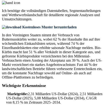
Ich benötige die
vollständigen Datentabellen, Segmentaufteilungen
und Wettbewerbslandschaft
für detaillierte regionale Analysen und
Umsatzschätzungen.
Kostenloses Muster herunterladen
In den Vereinigten Staaten nimmt der Verbrauch von
Butternusskürbis weiter zu, wobei 62 % der Haushalte ihn auf ihre
wöchentlichen Einkaufslisten setzen, während 74 % der
Einzelhandelsketten eine erhöhte saisonale Nachfrage melden. Bio-
Kürbis macht fast 51 % aller Verkäufe in dieser Kategorie aus, und
gefrorene Kürbisprodukte verzeichneten bei den Millennial-
Verbrauchern einen Anstieg der Akzeptanz um 39 %. Auch der US-
Markt verzeichnet ein starkes Angebotswachstum: Fast 44 % der
landwirtschaftlichen Betriebe führen verbesserte Erntetechniken ein,
um die konstante Nachfrage sowohl auf Online- als auch auf
Offline-Plattformen zu befriedigen.
Wichtigste Erkenntnisse
Marktgröße:
2,31 Milliarden US-Dollar (2024), 2,51 Milliarden
US-Dollar (2025), 5,08 Milliarden US-Dollar (2034), CAGR
von 8,15 % im Zeitraum 2025–2034.