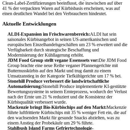
Clean-Label-Zertifizierungen beeinflusst, die inzwischen auf über
41 % der verpackten Waren auf Kürbisbasis erscheinen, was auf
einen deutlichen Wandel bei den Verbrauchern hindeutet.
Aktuelle Entwicklungen
ALDI-Expansion im Frischwarenbereich:
ALDI hat sein
saisonales Kürbisangebot in seinen US-amerikanischen und
europäischen Einzelhandelsgeschäften um 23 % erweitert und die
Verfügbarkeit durch strategische Beschaffung und
Modernisierung der Kühllagerung erhöht.
JDM Food Group stellt vegane Essenssets vor:
Die JDM Food
Group brachte eine neue Reihe veganer Pfannengerichte mit
Butternusskürbis auf den Markt und trug damit zu einem
Umsatzanstieg in der Kategorie Tiefkühlgerichte um 17 % bei.
Stonehill Produce verbessert die landwirtschaftliche
Automatisierung:
Stonehill Produce implementierte KI-gestützte
Bewertungssysteme in seinem Ernteprozess, wodurch der Verlust
nach der Ernte um 21 % reduziert und die Konsistenz der
Kürbisqualität verbessert wurde.
Mackenzie bringt Bio-Kürbischips auf den Markt:
Mackenzie
führte luftfrittierte Kürbischips mit 35 % weniger Fett ein, die auf
den wachsenden Markt für gesunde Snacks abzielten, was zu
einem Anstieg der Probekäufe um 29 % führte.
Stahlbush Island Farms Gefriertechnologie-