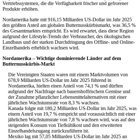
Vertriebssystemen, die die Verfügbarkeit frischer und gefrorener
Produkte erhöhen.
Nordamerika hatte mit 916,15 Milliarden US-Dollar im Jahr 2025
den größten Anteil am globalen Butternusskürbismarkt, was 36,5 %
des Gesamtmarktes entspricht. Es wird erwartet, dass diese Region
aufgrund der Lifestyle-Trends der Verbraucher, des ökologischen
Landbaus und der starken Durchdringung des Offline- und Online-
Einzelhandels erheblich wachsen wird.
Nordamerika – Wichtige dominierende Länder auf dem
Butternusskürbis-Markt
Die Vereinigten Staaten waren mit einem Marktvolumen von
678,9 Milliarden US-Dollar im Jahr 2025 führend in
Nordamerika, hielten einen Anteil von 74,1 % und dürften
aufgrund der Nachfrage nach bauernhoffrischem Gemüse und
der Zunahme pflanzlicher Lebensmittelalternativen mit einer
jährlichen Wachstumsrate von 8,3 % wachsen.
Kanada folgte mit 180,2 Milliarden US-Dollar im Jahr 2025, was
einem Anteil von 19,7 % entspricht und voraussichtlich mit einer
jährlichen Wachstumsrate von 7,8 % wachsen wird, was auf den
steigenden Konsum von Tiefkühlkost und den erweiterten
Einzelhandelszugang zurückzuführen ist.
Mexiko lag mit 57,05 Milliarden US-Dollar im Jahr 2025 an