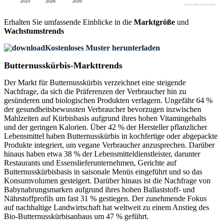
Erhalten Sie umfassende Einblicke in die
Marktgröße
und
Wachstumstrends
Kostenloses Muster herunterladen
Butternusskürbis-Markttrends
Der Markt für Butternusskürbis verzeichnet eine steigende
Nachfrage, da sich die Präferenzen der Verbraucher hin zu
gesünderen und biologischen Produkten verlagern. Ungefähr 64 %
der gesundheitsbewussten Verbraucher bevorzugen inzwischen
Mahlzeiten auf Kürbisbasis aufgrund ihres hohen Vitamingehalts
und der geringen Kalorien. Über 42 % der Hersteller pflanzlicher
Lebensmittel haben Butternusskürbis in kochfertige oder abgepackte
Produkte integriert, um vegane Verbraucher anzusprechen. Darüber
hinaus haben etwa 38 % der Lebensmitteldienstleister, darunter
Restaurants und Essenslieferunternehmen, Gerichte auf
Butternusskürbisbasis in saisonale Menüs eingeführt und so das
Konsumvolumen gesteigert. Darüber hinaus ist die Nachfrage von
Babynahrungsmarken aufgrund ihres hohen Ballaststoff- und
Nährstoffprofils um fast 31 % gestiegen. Der zunehmende Fokus
auf nachhaltige Landwirtschaft hat weltweit zu einem Anstieg des
Bio-Butternusskürbisanbaus um 47 % geführt.