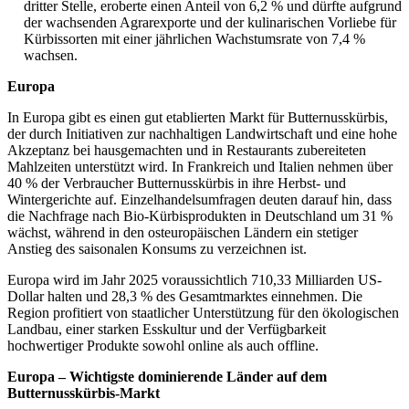
dritter Stelle, eroberte einen Anteil von 6,2 % und dürfte aufgrund
der wachsenden Agrarexporte und der kulinarischen Vorliebe für
Kürbissorten mit einer jährlichen Wachstumsrate von 7,4 %
wachsen.
Europa
In Europa gibt es einen gut etablierten Markt für Butternusskürbis,
der durch Initiativen zur nachhaltigen Landwirtschaft und eine hohe
Akzeptanz bei hausgemachten und in Restaurants zubereiteten
Mahlzeiten unterstützt wird. In Frankreich und Italien nehmen über
40 % der Verbraucher Butternusskürbis in ihre Herbst- und
Wintergerichte auf. Einzelhandelsumfragen deuten darauf hin, dass
die Nachfrage nach Bio-Kürbisprodukten in Deutschland um 31 %
wächst, während in den osteuropäischen Ländern ein stetiger
Anstieg des saisonalen Konsums zu verzeichnen ist.
Europa wird im Jahr 2025 voraussichtlich 710,33 Milliarden US-
Dollar halten und 28,3 % des Gesamtmarktes einnehmen. Die
Region profitiert von staatlicher Unterstützung für den ökologischen
Landbau, einer starken Esskultur und der Verfügbarkeit
hochwertiger Produkte sowohl online als auch offline.
Europa – Wichtigste dominierende Länder auf dem
Butternusskürbis-Markt