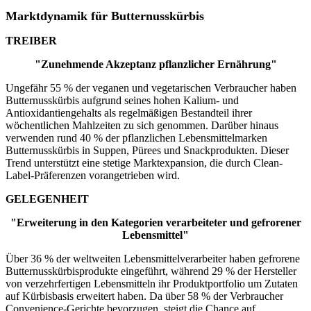
Marktdynamik für Butternusskürbis
TREIBER
"Zunehmende Akzeptanz pflanzlicher Ernährung"
Ungefähr 55 % der veganen und vegetarischen Verbraucher haben
Butternusskürbis aufgrund seines hohen Kalium- und
Antioxidantiengehalts als regelmäßigen Bestandteil ihrer
wöchentlichen Mahlzeiten zu sich genommen. Darüber hinaus
verwenden rund 40 % der pflanzlichen Lebensmittelmarken
Butternusskürbis in Suppen, Pürees und Snackprodukten. Dieser
Trend unterstützt eine stetige Marktexpansion, die durch Clean-
Label-Präferenzen vorangetrieben wird.
GELEGENHEIT
"Erweiterung in den Kategorien verarbeiteter und gefrorener
Lebensmittel"
Über 36 % der weltweiten Lebensmittelverarbeiter haben gefrorene
Butternusskürbisprodukte eingeführt, während 29 % der Hersteller
von verzehrfertigen Lebensmitteln ihr Produktportfolio um Zutaten
auf Kürbisbasis erweitert haben. Da über 58 % der Verbraucher
Convenience-Gerichte bevorzugen, steigt die Chance auf