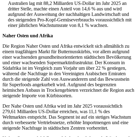
Australien lag mit 88,2 Milliarden US-Dollar im Jahr 2025 an
dritter Stelle, machte einen Anteil von 14,6 % aus und wird
aufgrund der Ausweitung der nachhaltigen Landwirtschaft und
des steigenden Pro-Kopf-Gemüseverbrauchs voraussichtlich mit
einer jährlichen Wachstumsrate von 8,1 % wachsen.
Naher Osten und Afrika
Die Region Naher Osten und Afrika entwickelt sich allmählich zu
einem tragfähigen Markt für Butternusskürbis, vor allem aufgrund
einer wachsenden gesundheitsorientierten städtischen Bevölkerung
und einer wachsenden Supermarktinfrastruktur. Der Konsum in
Südafrika ist im Vergleich zum Vorjahr um über 22 % gestiegen,
während die Nachfrage in den Vereinigten Arabischen Emiraten
durch die steigende Zahl von Auswanderern und das Bewusstsein
für Superfoods angekurbelt wird. Aufgrund des begrenzten
heimischen Anbaus in Trockengebieten verzeichnet die Region auch
steigende Importe von Kürbissorten.
Der Nahe Osten und Afrika wird im Jahr 2025 voraussichtlich
279,61 Milliarden US-Dollar erreichen, was 11,1 % des
Weltmarktes entspricht. Das Segment ist auf ein stetiges Wachstum
durch verbesserte Vertriebsnetze, erhöhte Importmengen und eine
steigende Nachfrage in städtischen Zentren vorbereitet.