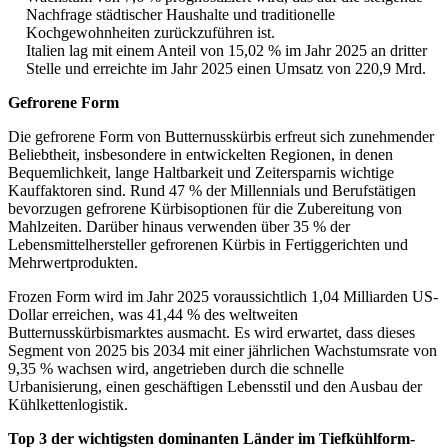
Nachfrage städtischer Haushalte und traditionelle
Kochgewohnheiten zurückzuführen ist.
Italien lag mit einem Anteil von 15,02 % im Jahr 2025 an dritter
Stelle und erreichte im Jahr 2025 einen Umsatz von 220,9 Mrd.
Gefrorene Form
Die gefrorene Form von Butternusskürbis erfreut sich zunehmender
Beliebtheit, insbesondere in entwickelten Regionen, in denen
Bequemlichkeit, lange Haltbarkeit und Zeitersparnis wichtige
Kauffaktoren sind. Rund 47 % der Millennials und Berufstätigen
bevorzugen gefrorene Kürbisoptionen für die Zubereitung von
Mahlzeiten. Darüber hinaus verwenden über 35 % der
Lebensmittelhersteller gefrorenen Kürbis in Fertiggerichten und
Mehrwertprodukten.
Frozen Form wird im Jahr 2025 voraussichtlich 1,04 Milliarden US-
Dollar erreichen, was 41,44 % des weltweiten
Butternusskürbismarktes ausmacht. Es wird erwartet, dass dieses
Segment von 2025 bis 2034 mit einer jährlichen Wachstumsrate von
9,35 % wachsen wird, angetrieben durch die schnelle
Urbanisierung, einen geschäftigen Lebensstil und den Ausbau der
Kühlkettenlogistik.
Top 3 der wichtigsten dominanten Länder im Tiefkühlform-