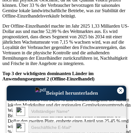
können. Über 33 % der Verbraucher bevorzugen für saisonales
Gemüse lokale landwirtschaftliche Betriebe, was zur Stabilität der
Offline-Einzelhandelsverkäufe beiträgt.
Der Offline-Einzelhandel machte im Jahr 2025 1,33 Milliarden US-
Dollar aus und machte 52,99 % des Weltmarktes aus. Es wird
prognostiziert, dass dieses Segment von 2025 bis 2034 mit einer
jährlichen Wachstumsrate von 7,15 % wachsen wird, was auf die
Loyalität der Verbraucher gegenüber den Frischwarenregalen, das
Vertrauen in die physische Kontrolle und die anhaltenden
Bemühungen der Einzelhändler zurückzuführen ist, Nachhaltigkeit
und Frische in ihre Angebote zu integrieren.
Top 3 der wichtigsten dominanten Länder im
Anwendungssegment 2 (Offline-Einzelhandel)
Indien führte das Segment Offline-Einzelhandel mit einer
×
Beispiel herunterladen
Marktgröße von 459,7 Milliarden US-Dollar im Jahr 2025 an,
hielt einen Anteil von 34,55 % und erwartet aufgrund der starken
lokalen Marktkultur und der regionalen Gemüsekonsumtrends ein
Wachstum von 7,3 %.
Brasilien sicherte sich im Jahr 2025 mit 338,6 Milliarden US-
Dollar den zweiten Platz, eroberte einen Anteil von 25,45 % und
wird voraussichtlich mit einer jährlichen Wachstumsrate von 7,4
% wachsen, unterstützt durch traditionelle Lebensmittelketten und