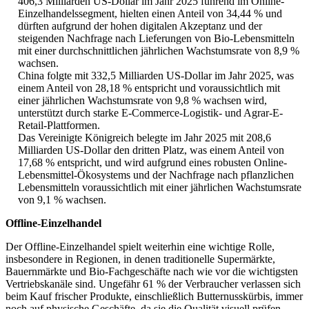
406,3 Milliarden US-Dollar im Jahr 2025 führend im Online-
Einzelhandelssegment, hielten einen Anteil von 34,44 % und
dürften aufgrund der hohen digitalen Akzeptanz und der
steigenden Nachfrage nach Lieferungen von Bio-Lebensmitteln
mit einer durchschnittlichen jährlichen Wachstumsrate von 8,9 %
wachsen.
China folgte mit 332,5 Milliarden US-Dollar im Jahr 2025, was
einem Anteil von 28,18 % entspricht und voraussichtlich mit
einer jährlichen Wachstumsrate von 9,8 % wachsen wird,
unterstützt durch starke E-Commerce-Logistik- und Agrar-E-
Retail-Plattformen.
Das Vereinigte Königreich belegte im Jahr 2025 mit 208,6
Milliarden US-Dollar den dritten Platz, was einem Anteil von
17,68 % entspricht, und wird aufgrund eines robusten Online-
Lebensmittel-Ökosystems und der Nachfrage nach pflanzlichen
Lebensmitteln voraussichtlich mit einer jährlichen Wachstumsrate
von 9,1 % wachsen.
Offline-Einzelhandel
Der Offline-Einzelhandel spielt weiterhin eine wichtige Rolle,
insbesondere in Regionen, in denen traditionelle Supermärkte,
Bauernmärkte und Bio-Fachgeschäfte nach wie vor die wichtigsten
Vertriebskanäle sind. Ungefähr 61 % der Verbraucher verlassen sich
beim Kauf frischer Produkte, einschließlich Butternusskürbis, immer
noch auf physische Geschäfte, da sie die Qualität visuell prüfen