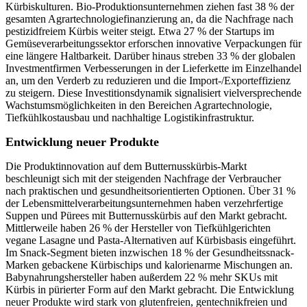
Kürbiskulturen. Bio-Produktionsunternehmen ziehen fast 38 % der
gesamten Agrartechnologiefinanzierung an, da die Nachfrage nach
pestizidfreiem Kürbis weiter steigt. Etwa 27 % der Startups im
Gemüseverarbeitungssektor erforschen innovative Verpackungen für
eine längere Haltbarkeit. Darüber hinaus streben 33 % der globalen
Investmentfirmen Verbesserungen in der Lieferkette im Einzelhandel
an, um den Verderb zu reduzieren und die Import-/Exporteffizienz
zu steigern. Diese Investitionsdynamik signalisiert vielversprechende
Wachstumsmöglichkeiten in den Bereichen Agrartechnologie,
Tiefkühlkostausbau und nachhaltige Logistikinfrastruktur.
Entwicklung neuer Produkte
Die Produktinnovation auf dem Butternusskürbis-Markt
beschleunigt sich mit der steigenden Nachfrage der Verbraucher
nach praktischen und gesundheitsorientierten Optionen. Über 31 %
der Lebensmittelverarbeitungsunternehmen haben verzehrfertige
Suppen und Pürees mit Butternusskürbis auf den Markt gebracht.
Mittlerweile haben 26 % der Hersteller von Tiefkühlgerichten
vegane Lasagne und Pasta-Alternativen auf Kürbisbasis eingeführt.
Im Snack-Segment bieten inzwischen 18 % der Gesundheitssnack-
Marken gebackene Kürbischips und kalorienarme Mischungen an.
Babynahrungshersteller haben außerdem 22 % mehr SKUs mit
Kürbis in pürierter Form auf den Markt gebracht. Die Entwicklung
neuer Produkte wird stark von glutenfreien, gentechnikfreien und