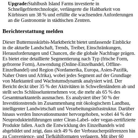
Upgrade:
Stahlbush Island Farms investierte in
Schnellgefriertechnologie, verlängerte die Haltbarkeit von
Kürbissen um 38 % und erfüllte die wachsenden Anforderungen
an die Gastronomie in städtischen Zentren.
Berichterstattung melden
Dieser Butternusskürbis-Marktbericht bietet umfassende Einblicke
in die aktuelle Landschaft, Trends, Treiber, Einschränkungen,
Herausforderungen und Chancen, die die globale Nachfrage prägen.
Es bietet eine detaillierte Segmentierung nach Typ (frische Form,
gefrorene Form), Anwendung (Online-Einzelhandel, Offline-
Einzelhandel) und Region (Nordamerika, Europa, Asien-Pazifik,
Naher Osten und Afrika), wobei jedes Segment auf der Grundlage
von Marktanteil und Wachstumsdynamik analysiert wird. Der
Bericht deckt über 35 % der Aktivitäten in Schwellenländern ab und
stellt sechs Schlüsselunternehmen vor, die mehr als 65 % des
Gesamtmarktanteils ausmachen. Es analysiert über 50 % der
Investitionstrends im Zusammenhang mit ökologischem Landbau,
intelligenter Landwirtschaft und Verarbeitungsinfrastruktur. Darüber
hinaus werden Innovationsmuster hervorgehoben, wobei 44 % der
Neuprodukteinführungen unter Clean-Label- oder vegan-zertifizierte
Produkte fallen. Auch die Entwicklung des Einzelhandels wird
abgebildet und zeigt, dass sich 49 % der Verbraucherpräferenzen hin
zu Convenience- und Tiefkühlformaten verlagern. Mit über 60