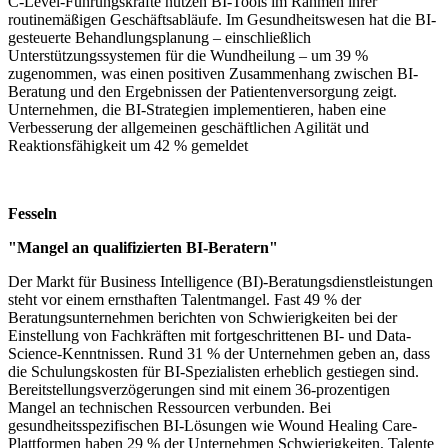
C-Level-Führungskräfte nutzen BI-Tools im Rahmen ihrer
routinemäßigen Geschäftsabläufe. Im Gesundheitswesen hat die BI-
gesteuerte Behandlungsplanung – einschließlich
Unterstützungssystemen für die Wundheilung – um 39 %
zugenommen, was einen positiven Zusammenhang zwischen BI-
Beratung und den Ergebnissen der Patientenversorgung zeigt.
Unternehmen, die BI-Strategien implementieren, haben eine
Verbesserung der allgemeinen geschäftlichen Agilität und
Reaktionsfähigkeit um 42 % gemeldet
Fesseln
"Mangel an qualifizierten BI-Beratern"
Der Markt für Business Intelligence (BI)-Beratungsdienstleistungen
steht vor einem ernsthaften Talentmangel. Fast 49 % der
Beratungsunternehmen berichten von Schwierigkeiten bei der
Einstellung von Fachkräften mit fortgeschrittenen BI- und Data-
Science-Kenntnissen. Rund 31 % der Unternehmen geben an, dass
die Schulungskosten für BI-Spezialisten erheblich gestiegen sind.
Bereitstellungsverzögerungen sind mit einem 36-prozentigen
Mangel an technischen Ressourcen verbunden. Bei
gesundheitsspezifischen BI-Lösungen wie Wound Healing Care-
Plattformen haben 29 % der Unternehmen Schwierigkeiten, Talente