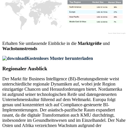
USD 57.41 Bn
38%
USD 40.79 Bn
27%
USD 42.30 Bn
28%
USD 10.58 Bn
7%
Erhalten Sie umfassende Einblicke in die
Marktgröße
und
Wachstumstrends
Kostenloses Muster herunterladen
Regionaler Ausblick
Der Markt für Business Intelligence (BI)-Beratungsdienste weist
unterschiedliche regionale Dynamiken auf, wobei jede Region
einzigartige Chancen und Herausforderungen bietet. Nordamerika
ist aufgrund seiner technologischen Reife und datengesteuerten
Unternehmenskultur führend auf dem Weltmarkt. Europa folgt
genau und konzentriert sich auf Compliance-gesteuerte BI-
Implementierungen. Der asiatisch-pazifische Raum expandiert
rasant, da die digitale Transformation auch KMU durchdringt,
insbesondere im Gesundheitswesen und im Einzelhandel. Der Nahe
Osten und Afrika verzeichnen Wachstum aufgrund der