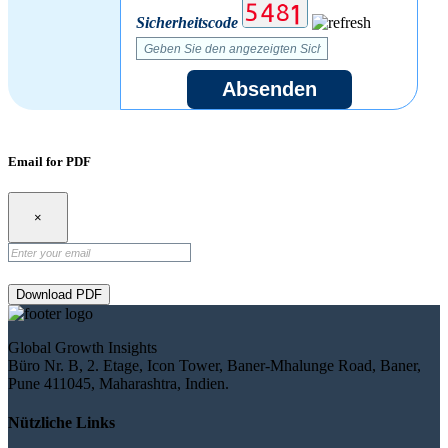
Sicherheitscode
Absenden
Email for PDF
×
Download PDF
Global Growth Insights
Büro Nr. B, 2. Etage, Icon Tower, Baner-Mhalunge Road, Baner,
Pune 411045, Maharashtra, Indien.
Nützliche Links