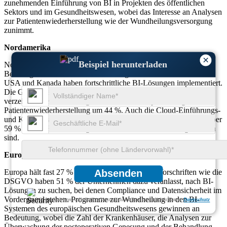
zunehmenden Einführung von BI in Projekten des öffentlichen
Sektors und im Gesundheitswesen, wobei das Interesse an Analysen
zur Patientenwiederherstellung wie der Wundheilungsversorgung
zunimmt.
Nordamerika
×
Beispiel herunterladen
Nordamerika macht etwa 38 % des globalen Marktes für BI-
Beratungsdienste aus. Über 67 % der großen Unternehmen in den
USA und Kanada haben fortschrittliche BI-Lösungen implementiert.
Die Gesundheitsbranche, insbesondere die Wundheilungsanalyse,
verzeichnete einen Anstieg der BI-basierten Optimierung der
Patientenwiederherstellung um 44 %. Auch die Cloud-Einführungs-
und KI-Integrationsraten sind in dieser Region am höchsten, da über
59 % der BI-Bereitstellungen an die Cloud-Infrastruktur gebunden
sind.
Europa
Europa hält fast 27 % des Marktanteils. Strenge Vorschriften wie die
Absenden
DSGVO haben 51 % der Unternehmen dazu veranlasst, nach BI-
Lösungen zu suchen, bei denen Compliance und Datensicherheit im
Vordergrund stehen. Programme zur Wundheilung in den BI-
Wir gewährleisten vollständige Vertraulichkeit Ihrer persönlichen Daten.
Datenschutz
Systemen des europäischen Gesundheitswesens gewinnen an
Bedeutung, wobei die Zahl der Krankenhäuser, die Analysen zur
Überwachung der postoperativen Genesung und der Behandlung