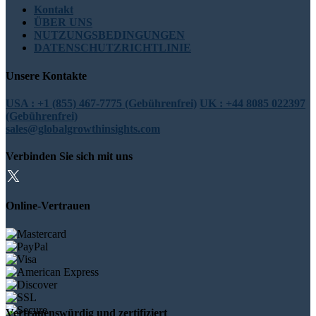
Kontakt
ÜBER UNS
NUTZUNGSBEDINGUNGEN
DATENSCHUTZRICHTLINIE
Unsere Kontakte
USA : +1 (855) 467-7775 (Gebührenfrei)
UK : +44 8085 022397
(Gebührenfrei)
sales@globalgrowthinsights.com
Verbinden Sie sich mit uns
Online-Vertrauen
Vertrauenswürdig und zertifiziert