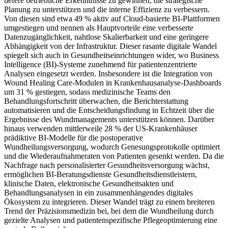
tiefere betriebliche Erkenntnisse zu gewinnen, die strategische
Planung zu unterstützen und die interne Effizienz zu verbessern.
Von diesen sind etwa 49 % aktiv auf Cloud-basierte BI-Plattformen
umgestiegen und nennen als Hauptvorteile eine verbesserte
Datenzugänglichkeit, nahtlose Skalierbarkeit und eine geringere
Abhängigkeit von der Infrastruktur. Dieser rasante digitale Wandel
spiegelt sich auch in Gesundheitseinrichtungen wider, wo Business
Intelligence (BI)-Systeme zunehmend für patientenzentrierte
Analysen eingesetzt werden. Insbesondere ist die Integration von
Wound Healing Care-Modulen in Krankenhausanalyse-Dashboards
um 31 % gestiegen, sodass medizinische Teams den
Behandlungsfortschritt überwachen, die Berichterstattung
automatisieren und die Entscheidungsfindung in Echtzeit über die
Ergebnisse des Wundmanagements unterstützen können. Darüber
hinaus verwenden mittlerweile 28 % der US-Krankenhäuser
prädiktive BI-Modelle für die postoperative
Wundheilungsversorgung, wodurch Genesungsprotokolle optimiert
und die Wiederaufnahmeraten von Patienten gesenkt werden. Da die
Nachfrage nach personalisierter Gesundheitsversorgung wächst,
ermöglichen BI-Beratungsdienste Gesundheitsdienstleistern,
klinische Daten, elektronische Gesundheitsakten und
Behandlungsanalysen in ein zusammenhängendes digitales
Ökosystem zu integrieren. Dieser Wandel trägt zu einem breiteren
Trend der Präzisionsmedizin bei, bei dem die Wundheilung durch
gezielte Analysen und patientenspezifische Pflegeoptimierung eine