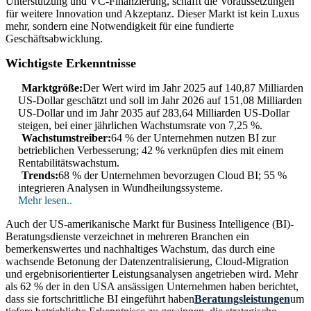
Unterstützung und VC-Finanzierung, schafft die Voraussetzungen
für weitere Innovation und Akzeptanz. Dieser Markt ist kein Luxus
mehr, sondern eine Notwendigkeit für eine fundierte
Geschäftsabwicklung.
Wichtigste Erkenntnisse
Marktgröße:
Der Wert wird im Jahr 2025 auf 140,87 Milliarden
US-Dollar geschätzt und soll im Jahr 2026 auf 151,08 Milliarden
US-Dollar und im Jahr 2035 auf 283,64 Milliarden US-Dollar
steigen, bei einer jährlichen Wachstumsrate von 7,25 %.
Wachstumstreiber:
64 % der Unternehmen nutzen BI zur
betrieblichen Verbesserung; 42 % verknüpfen dies mit einem
Rentabilitätswachstum.
Trends:
68 % der Unternehmen bevorzugen Cloud BI; 55 %
integrieren Analysen in Wundheilungssysteme.
Mehr lesen..
Auch der US-amerikanische Markt für Business Intelligence (BI)-
Beratungsdienste verzeichnet in mehreren Branchen ein
bemerkenswertes und nachhaltiges Wachstum, das durch eine
wachsende Betonung der Datenzentralisierung, Cloud-Migration
und ergebnisorientierter Leistungsanalysen angetrieben wird. Mehr
als 62 % der in den USA ansässigen Unternehmen haben berichtet,
dass sie fortschrittliche BI eingeführt haben
Beratungsleistungen
um