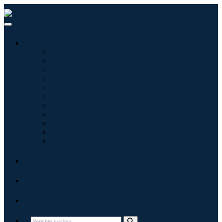
Branchen
Tecnologie dell'informazione
Assistenza sanitaria
Macchinari e attrezzature
Automotive e trasporti
Cibo e bevande
Energia e potenza
Aerospaziale e difesa
Agricoltura
Prodotti chimici e materiali
Architettura
Beni di consumo
Blogs
Über uns
Kontakt