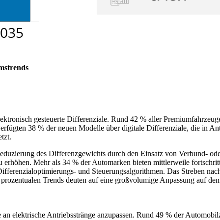
mstrends
ktronisch gesteuerte Differenziale. Rund 42 % aller Premiumfahrzeuge
fügten 38 % der neuen Modelle über digitale Differenziale, die in Ant
tzt.
ie Reduzierung des Differenzgewichts durch den Einsatz von Verbund- 
zu erhöhen. Mehr als 34 % der Automarken bieten mittlerweile fortschri
 Differenzialoptimierungs- und Steuerungsalgorithmen. Das Streben nach
se prozentualen Trends deuten auf eine großvolumige Anpassung auf dem
 an elektrische Antriebsstränge anzupassen. Rund 49 % der Automobilz