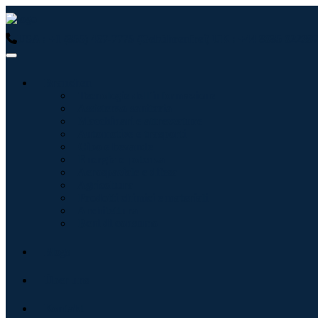
USA : +1 (855) 467-7775 (Gebührenfrei)
UK : +44 8085 022397
Branchen
Tecnologie dell'informazione
Assistenza sanitaria
Macchinari e attrezzature
Automotive e trasporti
Cibo e bevande
Energia e potenza
Aerospaziale e difesa
Agricoltura
Prodotti chimici e materiali
Architettura
Beni di consumo
Blogs
Über uns
Kontakt