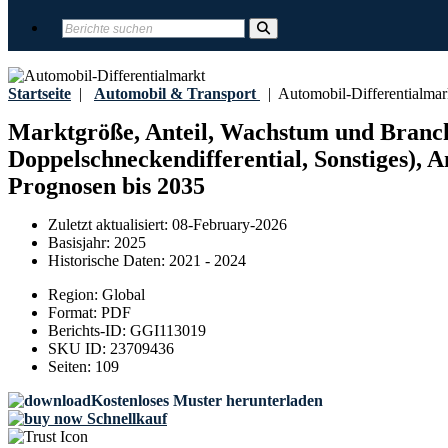
Startseite
|
Automobil & Transport
|
Automobil-Differentialmar
Marktgröße, Anteil, Wachstum und Branche
Doppelschneckendifferential, Sonstiges),
Prognosen bis 2035
Zuletzt aktualisiert:
08-February-2026
Basisjahr:
2025
Historische Daten:
2021 - 2024
Region:
Global
Format:
PDF
Berichts-ID:
GGI113019
SKU ID:
23709436
Seiten:
109
Kostenloses Muster herunterladen
Schnellkauf