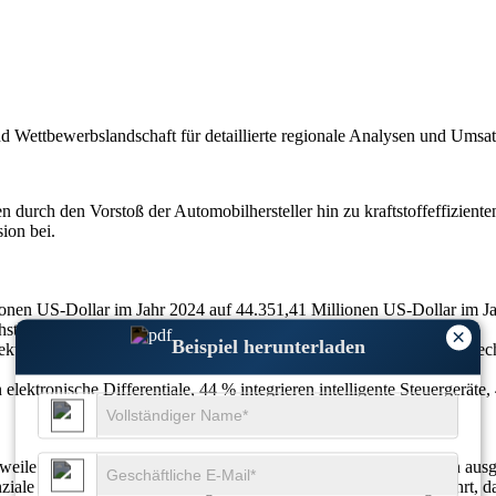
nd Wettbewerbslandschaft
für detaillierte regionale Analysen und Umsa
n durch den Vorstoß der Automobilhersteller hin zu kraftstoffeffizient
ion bei.
lionen US-Dollar im Jahr 2024 auf 44.351,41 Millionen US-Dollar im J
hstumsrate von 4,4 % entspricht.
×
Beispiel herunterladen
lektrofahrzeugen, 49 % Anstieg beim Einsatz der Torque-Vectoring-Te
elektronische Differentiale, 44 % integrieren intelligente Steuergerä
weile über 64 % der Fahrzeuge mit fortschrittlichen Differenzialen ausg
nziale angewiesen. Der Anstieg der Elektromobilität hat dazu geführt, da