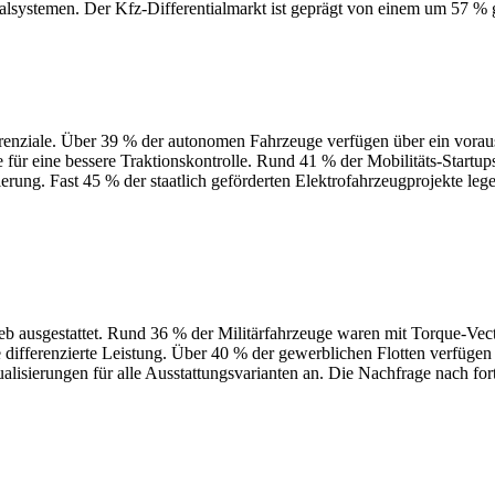
tialsystemen. Der Kfz-Differentialmarkt ist geprägt von einem um 57 % 
ferenziale. Über 39 % der autonomen Fahrzeuge verfügen über ein v
le für eine bessere Traktionskontrolle. Rund 41 % der Mobilitäts-Star
erung. Fast 45 % der staatlich geförderten Elektrofahrzeugprojekte leg
b ausgestattet. Rund 36 % der Militärfahrzeuge waren mit Torque-Vect
 differenzierte Leistung. Über 40 % der gewerblichen Flotten verfügen
dualisierungen für alle Ausstattungsvarianten an. Die Nachfrage nach fo