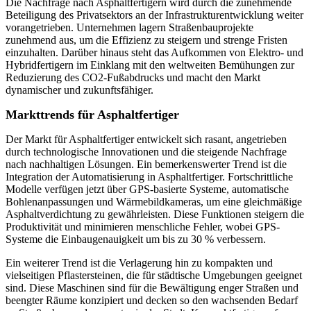
Die Nachfrage nach Asphaltfertigern wird durch die zunehmende
Beteiligung des Privatsektors an der Infrastrukturentwicklung weiter
vorangetrieben. Unternehmen lagern Straßenbauprojekte
zunehmend aus, um die Effizienz zu steigern und strenge Fristen
einzuhalten. Darüber hinaus steht das Aufkommen von Elektro- und
Hybridfertigern im Einklang mit den weltweiten Bemühungen zur
Reduzierung des CO2-Fußabdrucks und macht den Markt
dynamischer und zukunftsfähiger.
Markttrends für Asphaltfertiger
Der Markt für Asphaltfertiger entwickelt sich rasant, angetrieben
durch technologische Innovationen und die steigende Nachfrage
nach nachhaltigen Lösungen. Ein bemerkenswerter Trend ist die
Integration der Automatisierung in Asphaltfertiger. Fortschrittliche
Modelle verfügen jetzt über GPS-basierte Systeme, automatische
Bohlenanpassungen und Wärmebildkameras, um eine gleichmäßige
Asphaltverdichtung zu gewährleisten. Diese Funktionen steigern die
Produktivität und minimieren menschliche Fehler, wobei GPS-
Systeme die Einbaugenauigkeit um bis zu 30 % verbessern.
Ein weiterer Trend ist die Verlagerung hin zu kompakten und
vielseitigen Pflastersteinen, die für städtische Umgebungen geeignet
sind. Diese Maschinen sind für die Bewältigung enger Straßen und
beengter Räume konzipiert und decken so den wachsenden Bedarf