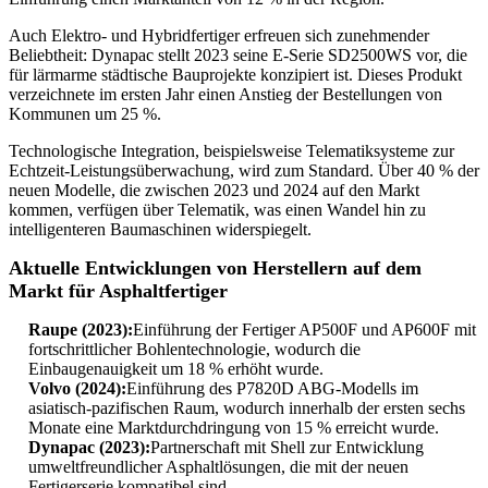
Auch Elektro- und Hybridfertiger erfreuen sich zunehmender
Beliebtheit: Dynapac stellt 2023 seine E-Serie SD2500WS vor, die
für lärmarme städtische Bauprojekte konzipiert ist. Dieses Produkt
verzeichnete im ersten Jahr einen Anstieg der Bestellungen von
Kommunen um 25 %.
Technologische Integration, beispielsweise Telematiksysteme zur
Echtzeit-Leistungsüberwachung, wird zum Standard. Über 40 % der
neuen Modelle, die zwischen 2023 und 2024 auf den Markt
kommen, verfügen über Telematik, was einen Wandel hin zu
intelligenteren Baumaschinen widerspiegelt.
Aktuelle Entwicklungen von Herstellern auf dem
Markt für Asphaltfertiger
Raupe (2023):
Einführung der Fertiger AP500F und AP600F mit
fortschrittlicher Bohlentechnologie, wodurch die
Einbaugenauigkeit um 18 % erhöht wurde.
Volvo (2024):
Einführung des P7820D ABG-Modells im
asiatisch-pazifischen Raum, wodurch innerhalb der ersten sechs
Monate eine Marktdurchdringung von 15 % erreicht wurde.
Dynapac (2023):
Partnerschaft mit Shell zur Entwicklung
umweltfreundlicher Asphaltlösungen, die mit der neuen
Fertigerserie kompatibel sind.