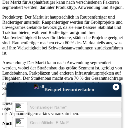
Der Markt für Asphaltfertiger kann nach verschiedenen Faktoren
segmentiert werden, darunter Produkttyp, Anwendung und Region.
Produkttyp: Der Markt ist hauptsächlich in Raupenfertiger und
Radfertiger unterteilt. Raupenfertiger werden für Großprojekte und
unwegsames Gelände bevorzugt, da sie eine bessere Stabilität und
Traktion bieten, während Radfertiger aufgrund ihrer
Manövrierfähigkeit besser für kleinere, städtische Projekte geeignet
sind. Raupenfertiger machen etwa 60 % des Marktanteils aus, was
auf ihre Vielseitigkeit bei Schwerlastanwendungen zurückzuführen
ist.
Anwendung: Der Markt kann nach Anwendung segmentiert
werden, wobei der Straßenbau das größte Segment ist, gefolgt von
Landebahnen, Parkplätzen und anderen Infrastrukturprojekten auf
Flughäfen. Der Straßenbau macht etwa 70 % der Gesamtnachfrage
nach Asphaltfertigern aus, was auf den ständigen Bedarf an
×
Straßenreparaturen und neuer Infrastruktur sowohl in entwickelten
Beispiel herunterladen
als auch in aufstrebenden Märkten zurückzuführen ist.
Diese Segmente helfen Herstellern, ihre Produkte an spezifische
regionale und Marktbedürfnisse anzupassen und so das Wachstum
des Asphaltfertigermarktes voranzutreiben.
Nach Typ