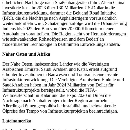
erheblichen Nachfrage nach Straßenbaugeräten führt. Allein China
investierte im Jahr 2023 über 130 Milliarden US-Dollar in die
Infrastrukturentwicklung, darunter die Belt and Road Initiative
(BRI), die die Nachfrage nach Asphaltfertigern voraussichtlich
weiter ankurbeln wird. Schätzungen zufolge wird die Urbanisierung
Indiens bis 2025 den Bau von über 20.000 Kilometern neuer
Autobahnen vorantreiben. Die Region steht vor Herausforderungen
wie schwankenden Rohstoffpreisen und dem Bedarf an
modernisierter Technologie in bestimmten Entwicklungsländern.
Naher Osten und Afrika
Der Nahe Osten, insbesondere Länder wie die Vereinigten
Arabischen Emirate, Saudi-Arabien und Katar, erlebt aufgrund
erhöhter Investitionen in Bauwesen und Tourismus eine rasante
Infrastrukturentwicklung. Die Vereinigten Arabischen Emirate und
Saudi-Arabien haben im Jahr 2024 Milliarden von Dollar für
Infrastrukturprojekte bereitgestellt, wobei die FIFA-
Weltmeisterschaft in Katar und die Expo 2020 in Dubai die
Nachfrage nach Asphaltfertigern in der Region ankurbeln.
Allerdings können geopolitische Instabilität und schwankende
Ölpreise das Tempo von Infrastrukturprojekten beeinträchtigen.
Lateinamerika