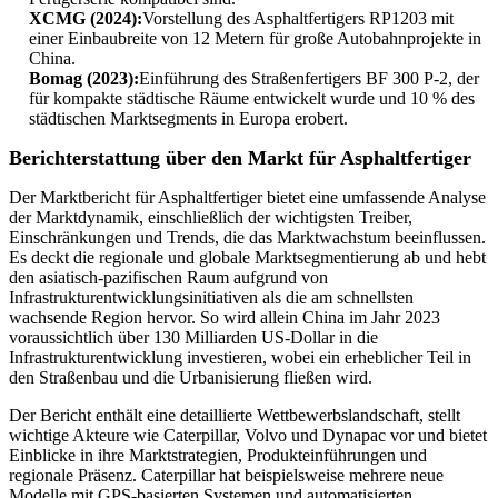
XCMG (2024):
Vorstellung des Asphaltfertigers RP1203 mit
einer Einbaubreite von 12 Metern für große Autobahnprojekte in
China.
Bomag (2023):
Einführung des Straßenfertigers BF 300 P-2, der
für kompakte städtische Räume entwickelt wurde und 10 % des
städtischen Marktsegments in Europa erobert.
Berichterstattung über den Markt für Asphaltfertiger
Der Marktbericht für Asphaltfertiger bietet eine umfassende Analyse
der Marktdynamik, einschließlich der wichtigsten Treiber,
Einschränkungen und Trends, die das Marktwachstum beeinflussen.
Es deckt die regionale und globale Marktsegmentierung ab und hebt
den asiatisch-pazifischen Raum aufgrund von
Infrastrukturentwicklungsinitiativen als die am schnellsten
wachsende Region hervor. So wird allein China im Jahr 2023
voraussichtlich über 130 Milliarden US-Dollar in die
Infrastrukturentwicklung investieren, wobei ein erheblicher Teil in
den Straßenbau und die Urbanisierung fließen wird.
Der Bericht enthält eine detaillierte Wettbewerbslandschaft, stellt
wichtige Akteure wie Caterpillar, Volvo und Dynapac vor und bietet
Einblicke in ihre Marktstrategien, Produkteinführungen und
regionale Präsenz. Caterpillar hat beispielsweise mehrere neue
Modelle mit GPS-basierten Systemen und automatisierten