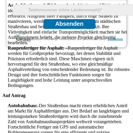
Asphaltfertiger mit Rädern:-
Asphaltfertiger auf Rädern sind
ideal für Projekte, die eine hohe Mobilität und Geschwindigkeit
erfordern. Aufgrund ihrer Fähigkeit, durch enge Straßen zu
manövrieren, werden diese Maschinen häufig im städtischen
Absenden
Straßenbau und bei der Instandhaltung eingesetzt. Ihre
Vielseitigkeit und einfache Transportmöglichkeit machen sie bei
Auftragnehmern beliebt, die mehrere Projekte gleichzeitig
Wir gewährleisten vollständige Vertraulichkeit Ihrer persönlichen Daten.
Datenschutz
bearbeiten.
Raupenfertiger für Asphalt: –
Raupenfertiger für Asphalt
werden für Großprojekte bevorzugt, bei denen Stabilität und
Präzision erforderlich sind. Diese Maschinen eignen sich
hervorragend für den Straßenbau, wo eine gleichmäßige
Asphaltverteilung von entscheidender Bedeutung ist. Ihr robustes
Design und ihre fortschrittlichen Funktionen sorgen für
Langlebigkeit und hohe Leistung unter anspruchsvollen
Bedingungen.
Auf Antrag
Autobahnbau:-
Der Straßenbau macht einen erheblichen Anteil
am Markt für Asphaltfertiger aus. Der Bedarf an langlebigen und
leistungsstarken Straßenfertigern wird durch die zunehmende
Zahl von Autobahnausbauprojekten weltweit vorangetrieben.
Fortschrittliche Fertiger mit GPS und automatischer
Bohlensteuerung sorgen für eine effiziente und präzise