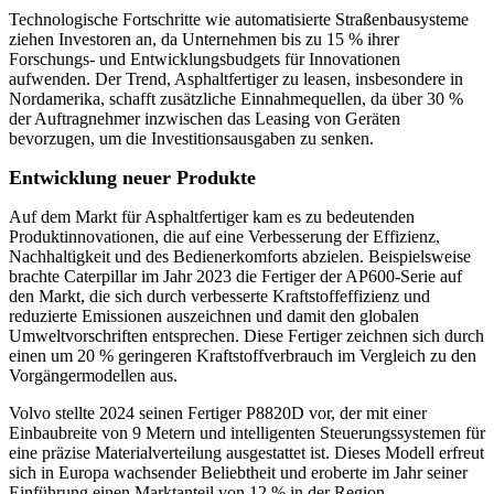
Technologische Fortschritte wie automatisierte Straßenbausysteme
ziehen Investoren an, da Unternehmen bis zu 15 % ihrer
Forschungs- und Entwicklungsbudgets für Innovationen
aufwenden. Der Trend, Asphaltfertiger zu leasen, insbesondere in
Nordamerika, schafft zusätzliche Einnahmequellen, da über 30 %
der Auftragnehmer inzwischen das Leasing von Geräten
bevorzugen, um die Investitionsausgaben zu senken.
Entwicklung neuer Produkte
Auf dem Markt für Asphaltfertiger kam es zu bedeutenden
Produktinnovationen, die auf eine Verbesserung der Effizienz,
Nachhaltigkeit und des Bedienerkomforts abzielen. Beispielsweise
brachte Caterpillar im Jahr 2023 die Fertiger der AP600-Serie auf
den Markt, die sich durch verbesserte Kraftstoffeffizienz und
reduzierte Emissionen auszeichnen und damit den globalen
Umweltvorschriften entsprechen. Diese Fertiger zeichnen sich durch
einen um 20 % geringeren Kraftstoffverbrauch im Vergleich zu den
Vorgängermodellen aus.
Volvo stellte 2024 seinen Fertiger P8820D vor, der mit einer
Einbaubreite von 9 Metern und intelligenten Steuerungssystemen für
eine präzise Materialverteilung ausgestattet ist. Dieses Modell erfreut
sich in Europa wachsender Beliebtheit und eroberte im Jahr seiner
Einführung einen Marktanteil von 12 % in der Region.