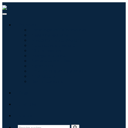
Branchen
Tecnologie dell'informazione
Assistenza sanitaria
Macchinari e attrezzature
Automotive e trasporti
Cibo e bevande
Energia e potenza
Aerospaziale e difesa
Agricoltura
Prodotti chimici e materiali
Architettura
Beni di consumo
Blogs
Über uns
Kontakt