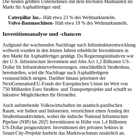
Die beiden größten Unternehmen mit dem höchsten Marktanteil im
Markt für Asphaltfertiger sind:
Caterpillar Inc.
- Hält etwa 23 % des Weltmarktanteils.
Volvo-Baumaschinen
- Hält etwa 19 % des Weltmarktanteils.
Investitionsanalyse und -chancen
Aufgrund der wachsenden Nachfrage nach Infrastrukturentwicklung
weltweit wurden in den letzten Jahren erhebliche Investitionen in
den Markt für Asphaltfertiger getätigt. Da Regierungsinitiativen wie
der U.S. Infrastructure Investment and Jobs Act 1,2 Billionen US-
Dollar für Infrastrukturverbesserungen, einschließlich Straßenbau,
bereitstellen, wird die Nachfrage nach Asphaltfertigern
voraussichtlich steigen. Darüber hinaus priorisiert der
NextGenerationEU-Fonds der Europäischen Union im Wert von
750 Milliarden Euro Straßen- und Transportprojekte und schafft so
lukrative Möglichkeiten für Hersteller.
Auch aufstrebende Volkswirtschaften im asiatisch-pazifischen
Raum, wie Indien und Indonesien, verzeichnen einen Anstieg der
Straßenbauaktivitäten, wobei die indische National Infrastructure
Pipeline (NIP) bis 2025 Investitionen in Höhe von 1,4 Billionen
US-Dollar prognostiziert. Investitionen des privaten Sektors in
Smart-City-Projekte kurbeln das Marktwachstum zusätzlich an.