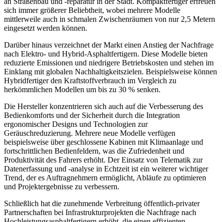
an Straßenbau und -reparatur in der Stadt. Kompaktfertiger erfreuen
sich immer größerer Beliebtheit, wobei mehrere Modelle
mittlerweile auch in schmalen Zwischenräumen von nur 2,5 Metern
eingesetzt werden können.
Darüber hinaus verzeichnet der Markt einen Anstieg der Nachfrage
nach Elektro- und Hybrid-Asphaltfertigern. Diese Modelle bieten
reduzierte Emissionen und niedrigere Betriebskosten und stehen im
Einklang mit globalen Nachhaltigkeitszielen. Beispielsweise können
Hybridfertiger den Kraftstoffverbrauch im Vergleich zu
herkömmlichen Modellen um bis zu 30 % senken.
Die Hersteller konzentrieren sich auch auf die Verbesserung des
Bedienkomforts und der Sicherheit durch die Integration
ergonomischer Designs und Technologien zur
Geräuschreduzierung. Mehrere neue Modelle verfügen
beispielsweise über geschlossene Kabinen mit Klimaanlage und
fortschrittlichen Bedienfeldern, was die Zufriedenheit und
Produktivität des Fahrers erhöht. Der Einsatz von Telematik zur
Datenerfassung und -analyse in Echtzeit ist ein weiterer wichtiger
Trend, der es Auftragnehmern ermöglicht, Abläufe zu optimieren
und Projektergebnisse zu verbessern.
Schließlich hat die zunehmende Verbreitung öffentlich-privater
Partnerschaften bei Infrastrukturprojekten die Nachfrage nach
Hochleistungsasphaltfertigern erhöht, die einen effizienten