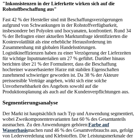
"Inkonsistenzen in der Lieferkette wirken sich auf die
Rohstoffbeschaffung aus"
Fast 42 % der Hersteller sind mit Beschaffungsverzögerungen
aufgrund von Schwankungen in der Rohstoffverfügbarkeit,
insbesondere bei Polyolen und Isocyanaten, konfrontiert. Rund 34
% der Befragten einer aktuellen Marktumfrage identifizierten die
Kostenvolatilität als eine erhebliche Herausforderung im
Zusammenhang mit globalen Handelsstörungen.
Logistikineffizienzen haben zu einer Verzögerung der Lieferzeiten
für wichtige Inputmaterialien um 27 % geführt. Darüber hinaus
berichten über 21 % der Formulierer, dass die Beschaffung
hochreiner wasserbasierter Harze mit stabilen Eigenschaften
zunehmend schwieriger geworden ist. Da 38 % der Akteure
preissensible Verträge angeben, wirkt sich eine solche
Unvorhersehbarkeit des Angebots sowohl auf die
Produktionsplanung als auch auf die Kundenverpflichtungen aus.
Segmentierungsanalyse
Der Markt ist hauptsächlich nach Typ und Anwendung segmentiert,
wobei Zweikomponentenvarianten fast 60 % des Gesamtanteils
ausmachen. Zu den Anwendungen gehören:
Farbe auf
Wasserbasis
machen rund 46 % des Gesamtverbrauchs aus, gefolgt
von Lederveredelung und Klebstoffen. Die Leistungsmerkmale der