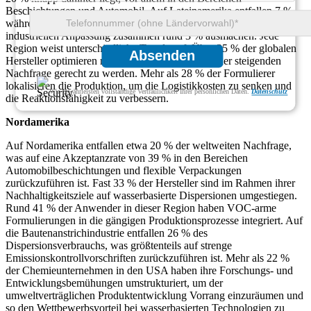
Beschichtungen und Automobil. Auf Lateinamerika entfallen 7 %,
während der Nahe Osten und Afrika aufgrund der langsameren
industriellen Anpassung zusammen rund 3 % ausmachen. Jede
Region weist unterschiedliche Trends auf: Über 35 % der globalen
Absenden
Hersteller optimieren regionale Lieferketten, um der steigenden
Nachfrage gerecht zu werden. Mehr als 28 % der Formulierer
lokalisieren die Produktion, um die Logistikkosten zu senken und
Wir gewährleisten vollständige Vertraulichkeit Ihrer persönlichen Daten.
Datenschutz
die Reaktionsfähigkeit zu verbessern.
Nordamerika
Auf Nordamerika entfallen etwa 20 % der weltweiten Nachfrage,
was auf eine Akzeptanzrate von 39 % in den Bereichen
Automobilbeschichtungen und flexible Verpackungen
zurückzuführen ist. Fast 33 % der Hersteller sind im Rahmen ihrer
Nachhaltigkeitsziele auf wasserbasierte Dispersionen umgestiegen.
Rund 41 % der Anwender in dieser Region haben VOC-arme
Formulierungen in die gängigen Produktionsprozesse integriert. Auf
die Bautenanstrichindustrie entfallen 26 % des
Dispersionsverbrauchs, was größtenteils auf strenge
Emissionskontrollvorschriften zurückzuführen ist. Mehr als 22 %
der Chemieunternehmen in den USA haben ihre Forschungs- und
Entwicklungsbemühungen umstrukturiert, um der
umweltverträglichen Produktentwicklung Vorrang einzuräumen und
so den Wettbewerbsvorteil bei wasserbasierten Technologien zu