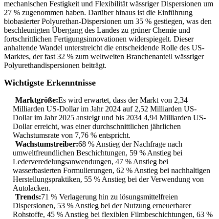
mechanischen Festigkeit und Flexibilität wässriger Dispersionen um
27 % zugenommen haben. Darüber hinaus ist die Einführung
biobasierter Polyurethan-Dispersionen um 35 % gestiegen, was den
beschleunigten Übergang des Landes zu grüner Chemie und
fortschrittlichen Fertigungsinnovationen widerspiegelt. Dieser
anhaltende Wandel unterstreicht die entscheidende Rolle des US-
Marktes, der fast 32 % zum weltweiten Branchenanteil wässriger
Polyurethandispersionen beiträgt.
Wichtigste Erkenntnisse
Marktgröße:
Es wird erwartet, dass der Markt von 2,34
Milliarden US-Dollar im Jahr 2024 auf 2,52 Milliarden US-
Dollar im Jahr 2025 ansteigt und bis 2034 4,94 Milliarden US-
Dollar erreicht, was einer durchschnittlichen jährlichen
Wachstumsrate von 7,76 % entspricht.
Wachstumstreiber:
68 % Anstieg der Nachfrage nach
umweltfreundlichen Beschichtungen, 59 % Anstieg bei
Lederveredelungsanwendungen, 47 % Anstieg bei
wasserbasierten Formulierungen, 62 % Anstieg bei nachhaltigen
Herstellungspraktiken, 55 % Anstieg bei der Verwendung von
Autolacken.
Trends:
71 % Verlagerung hin zu lösungsmittelfreien
Dispersionen, 53 % Anstieg bei der Nutzung erneuerbarer
Rohstoffe, 45 % Anstieg bei flexiblen Filmbeschichtungen, 63 %