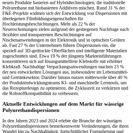
neuen Produkte basieren auf Hybridtechnologien, die traditionelle
Polyurethane mit biobasierten Additiven mischen. Rund 31 % der
F&E-Projekte widmen sich der Entwicklung von Dispersionen mit
überlegenen Filmbildungseigenschaften für
Hochleistungsbeschichtungen. Mehr als 22 % der
Neuerscheinungen zielen aufgrund der gestiegenen Nachfrage nach
flexiblen und transparenten Beschichtungen auf
Nischenanwendungen in der Elektronik und in optischen Geräten
ab. Fast 27 % der Unternehmen führen Dispersionen ein, die
speziell auf 3D-gedruckte Oberflächen und intelligente Materialien
zugeschnitten sind. Etwa 19 % der jüngsten Markteinführungen
konzentrieren sich auf lösungsmittelfreie Klebstoffe mit erhöhter
Klebkraft. Nachhaltige Verpackungsanwendungen machen 23 %
der neu entwickelten Lösungen aus, insbesondere im Lebensmittel-
und Getränkesektor. Darüber hinaus nutzen mittlerweile über 40 %
der Produktentwicklungsteams KI- und maschinelle Lerntools, um
das Rezepturdesign zu optimieren, die Zykluszeit zu verkürzen und
die Rohstoffkompatibilität zu verbessern.
Aktuelle Entwicklungen auf dem Markt für wässrige
Polyurethandispersionen
In den Jahren 2023 und 2024 erlebte die Branche der wässrigen
Polyurethandispersionen bemerkenswerte Veränderungen, die ihren
Wandel hin zu Nachhaltigkeit, fortschrittlicher Formulierung und