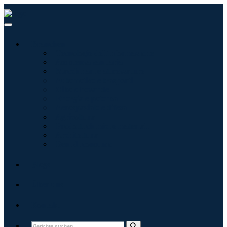
Branchen
Tecnologie dell'informazione
Assistenza sanitaria
Macchinari e attrezzature
Automotive e trasporti
Cibo e bevande
Energia e potenza
Aerospaziale e difesa
Agricoltura
Prodotti chimici e materiali
Architettura
Beni di consumo
Blogs
Über uns
Kontakt