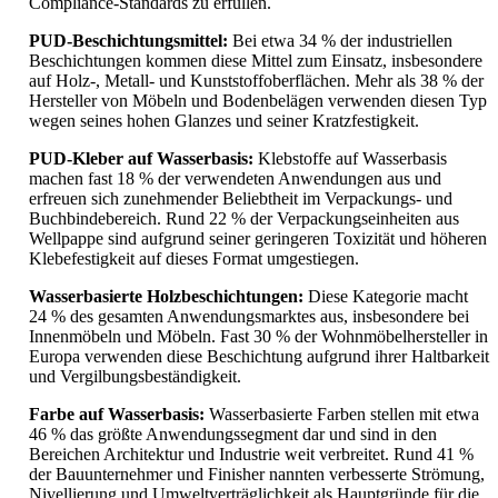
Compliance-Standards zu erfüllen.
PUD-Beschichtungsmittel:
Bei etwa 34 % der industriellen
Beschichtungen kommen diese Mittel zum Einsatz, insbesondere
auf Holz-, Metall- und Kunststoffoberflächen. Mehr als 38 % der
Hersteller von Möbeln und Bodenbelägen verwenden diesen Typ
wegen seines hohen Glanzes und seiner Kratzfestigkeit.
PUD-Kleber auf Wasserbasis:
Klebstoffe auf Wasserbasis
machen fast 18 % der verwendeten Anwendungen aus und
erfreuen sich zunehmender Beliebtheit im Verpackungs- und
Buchbindebereich. Rund 22 % der Verpackungseinheiten aus
Wellpappe sind aufgrund seiner geringeren Toxizität und höheren
Klebefestigkeit auf dieses Format umgestiegen.
Wasserbasierte Holzbeschichtungen:
Diese Kategorie macht
24 % des gesamten Anwendungsmarktes aus, insbesondere bei
Innenmöbeln und Möbeln. Fast 30 % der Wohnmöbelhersteller in
Europa verwenden diese Beschichtung aufgrund ihrer Haltbarkeit
und Vergilbungsbeständigkeit.
Farbe auf Wasserbasis:
Wasserbasierte Farben stellen mit etwa
46 % das größte Anwendungssegment dar und sind in den
Bereichen Architektur und Industrie weit verbreitet. Rund 41 %
der Bauunternehmer und Finisher nannten verbesserte Strömung,
Nivellierung und Umweltverträglichkeit als Hauptgründe für die