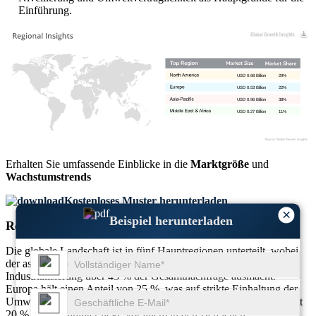
Einführung.
USD 0.68 Billion
29%
USD 0.53 Billion
22%
USD 0.96 Billion
38%
USD 0.27 Billion
11%
Erhalten Sie umfassende Einblicke in die
Marktgröße
und
Wachstumstrends
Kostenloses Muster herunterladen
×
Beispiel herunterladen
Regionaler Ausblick
Die globale Landschaft ist in fünf Hauptregionen unterteilt, wobei
der asiatisch-pazifische Raum aufgrund der zunehmenden
Industrialisierung über 45 % der Gesamtnachfrage ausmacht.
Europa hält einen Anteil von 25 %, was auf strikte Einhaltung der
Umweltvorschriften zurückzuführen ist, während Nordamerika mit
20 % knapp dahinter liegt, vor allem in den Bereichen