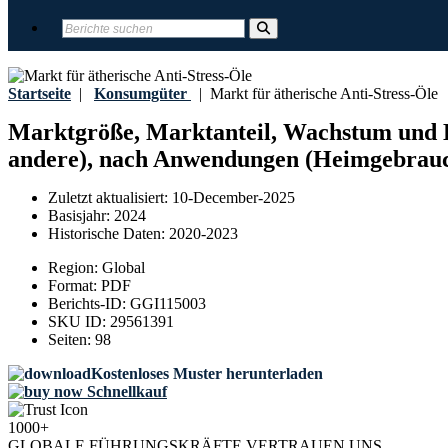
Startseite
|
Konsumgüter
|
Markt für ätherische Anti-Stress-Öle
Marktgröße, Marktanteil, Wachstum und Br
andere), nach Anwendungen (Heimgebrauch
Zuletzt aktualisiert:
10-December-2025
Basisjahr:
2024
Historische Daten:
2020-2023
Region:
Global
Format:
PDF
Berichts-ID:
GGI115003
SKU ID:
29561391
Seiten:
98
Kostenloses Muster herunterladen
Schnellkauf
1000+
GLOBALE FÜHRUNGSKRÄFTE VERTRAUEN UNS