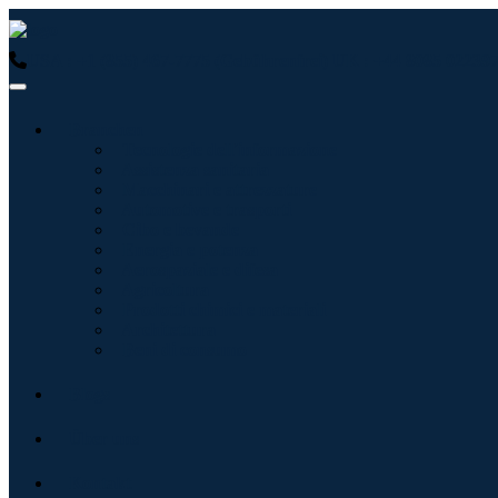
USA : +1 (855) 467-7775 (Gebührenfrei)
UK : +44 8085 022397
Branchen
Tecnologie dell'informazione
Assistenza sanitaria
Macchinari e attrezzature
Automotive e trasporti
Cibo e bevande
Energia e potenza
Aerospaziale e difesa
Agricoltura
Prodotti chimici e materiali
Architettura
Beni di consumo
Blogs
Über uns
Kontakt