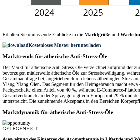
Erhalten Sie umfassende Einblicke in die
Marktgröße
und
Wachstu
Kostenloses Muster herunterladen
Markttrends für ätherische Anti-Stress-Öle
Der Markt für ätherische Anti-Stress-Öle verzeichnet aufgrund der
bevorzugen mittlerweile ätherische Öle zur Stressbewältigung, währe
Gesamtnachfrage bei, angetrieben durch lebensstilbedingten Stress 
Ylang-Ylang-Ölen. Das Segment für den Heimgebrauch macht etwa 48 
Fachgeschäfte einen Anteil von 40 %, während E-Commerce-Plattfor
Gesamtverbrauch an der Spitze, gefolgt von Europa mit 29 % und de
unterstreicht. Die zunehmende Akzeptanz in den Bereichen Körperpfl
Marktdynamik für ätherische Anti-Stress-Öle
GELEGENHEIT
Ausweitung des Einsatzes der Aromatherapie in Lifestyle und We