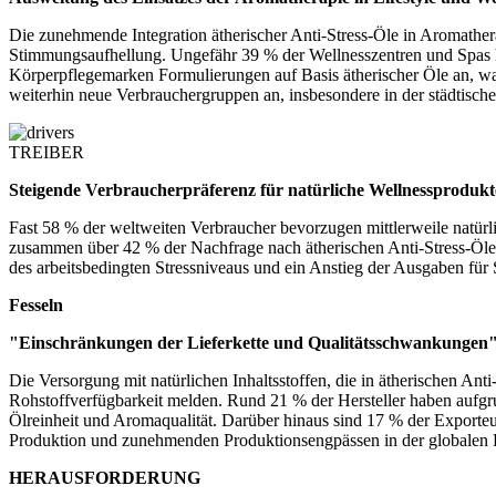
Die zunehmende Integration ätherischer Anti-Stress-Öle in Aromather
Stimmungsaufhellung. Ungefähr 39 % der Wellnesszentren und Spas ha
Körperpflegemarken Formulierungen auf Basis ätherischer Öle an, was
weiterhin neue Verbrauchergruppen an, insbesondere in der städtisch
TREIBER
Steigende Verbraucherpräferenz für natürliche Wellnessprodukt
Fast 58 % der weltweiten Verbraucher bevorzugen mittlerweile natür
zusammen über 42 % der Nachfrage nach ätherischen Anti-Stress-Ölen
des arbeitsbedingten Stressniveaus und ein Anstieg der Ausgaben fü
Fesseln
"Einschränkungen der Lieferkette und Qualitätsschwankungen
Die Versorgung mit natürlichen Inhaltsstoffen, die in ätherischen An
Rohstoffverfügbarkeit melden. Rund 21 % der Hersteller haben aufgru
Ölreinheit und Aromaqualität. Darüber hinaus sind 17 % der Exporteu
Produktion und zunehmenden Produktionsengpässen in der globalen Li
HERAUSFORDERUNG