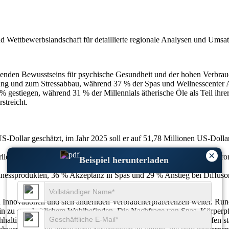
nd Wettbewerbslandschaft
für detaillierte regionale Analysen und Umsa
eigenden Bewusstseins für psychische Gesundheit und der hohen Verbra
ng und zum Stressabbau, während 37 % der Spas und Wellnesscenter Anti
 gestiegen, während 31 % der Millennials ätherische Öle als Teil ihr
streicht.
-Dollar geschätzt, im Jahr 2025 soll er auf 51,78 Millionen US-Dolla
×
liche Entspannungsprodukte, 39 % suchen nach Lösungen für die Aro
Beispiel herunterladen
essprodukten, 36 % Akzeptanz in Spas und 29 % Anstieg bei Diffuso
len Innovationen und sich ändernden Verbraucherpräferenzen weiter. Run
 hin zu ganzheitlichem Wohlbefinden. Die Nachfrage von Spas, Körperpf
igen Formulierungen und natürlichen pflanzlichen Inhaltsstoffen stärk