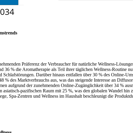
mstrends
 zunehmenden Präferenz der Verbraucher für natürliche Wellness-Lösu
nd 36 % die Aromatherapie als Teil ihrer täglichen Wellness-Routine n
und Schlafstörungen. Darüber hinaus entfallen über 30 % des Online-Um
% des Marktverbrauchs aus, was das steigende Interesse an Diffusore
men aufgrund der zunehmenden Online-Zugänglichkeit über 34 % ausm
m asiatisch-pazifischen Raum mit 25 %, was den globalen Wandel hin z
ege, Spa-Zentren und Wellness im Haushalt beschleunigt die Produktd
llness