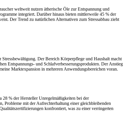
braucher weltweit nutzen ätherische Öle zur Entspannung und
gramme integriert. Darüber hinaus bieten mittlerweile 45 % der
ist. Der Trend zu natürlichen Alternativen zum Stressabbau zieht
ur Stressbewältigung. Der Bereich Körperpflege und Haushalt macht
ichen Entspannungs- und Schlafverbesserungsprodukten. Der Anstieg
llgemeine Marktexpansion in mehreren Anwendungsbereichen voran.
da 28 % der Hersteller Unregelmäßigkeiten bei der
n, Probleme mit der Aufrechterhaltung einer gleichbleibenden
itätszertifizierungen konfrontiert, was zu einer verringerten