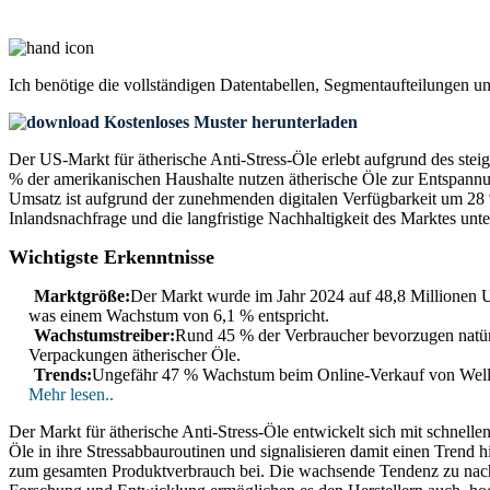
Ich benötige die
vollständigen Datentabellen, Segmentaufteilungen u
Kostenloses Muster herunterladen
Der US-Markt für ätherische Anti-Stress-Öle erlebt aufgrund des st
% der amerikanischen Haushalte nutzen ätherische Öle zur Entspannu
Umsatz ist aufgrund der zunehmenden digitalen Verfügbarkeit um 28 %
Inlandsnachfrage und die langfristige Nachhaltigkeit des Marktes unter
Wichtigste Erkenntnisse
Marktgröße:
Der Markt wurde im Jahr 2024 auf 48,8 Millionen US
was einem Wachstum von 6,1 % entspricht.
Wachstumstreiber:
Rund 45 % der Verbraucher bevorzugen natür
Verpackungen ätherischer Öle.
Trends:
Ungefähr 47 % Wachstum beim Online-Verkauf von Welln
Mehr lesen..
Der Markt für ätherische Anti-Stress-Öle entwickelt sich mit schnel
Öle in ihre Stressabbauroutinen und signalisieren damit einen Trend
zum gesamten Produktverbrauch bei. Die wachsende Tendenz zu nachhalt