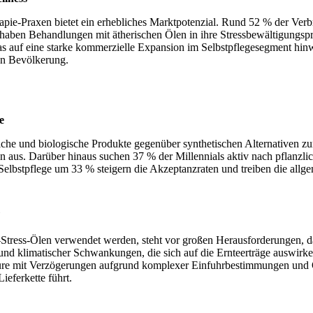
apie-Praxen bietet ein erhebliches Marktpotenzial. Rund 52 % der Ver
ben Behandlungen mit ätherischen Ölen in ihre Stressbewältigungspro
 auf eine starke kommerzielle Expansion im Selbstpflegesegment hinwe
en Bevölkerung.
e
liche und biologische Produkte gegenüber synthetischen Alternativen z
 aus. Darüber hinaus suchen 37 % der Millennials aktiv nach pflanzl
r Selbstpflege um 33 % steigern die Akzeptanzraten und treiben die a
"
ti-Stress-Ölen verwendet werden, steht vor großen Herausforderungen, 
nd klimatischer Schwankungen, die sich auf die Ernteerträge auswirke
re mit Verzögerungen aufgrund komplexer Einfuhrbestimmungen und Qual
eferkette führt.