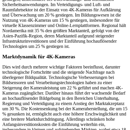
Sicherheitsanwendungen. Im Verteidigungs- und Luft- und
Raumfahrtsektor ist der Einsatz von 4K-Kameras für Aufklärung
und Überwachung um 20 % gestiegen. Im Bildungswesen ist die
Nutzung von 4K-Kameras um 15 % gestiegen, insbesondere für
virtuelle Klassenzimmer und Online-Lernplattformen. Regional hält
Nordamerika mit 35 % den größten Marktanteil, gefolgt von der
Asien-Pazifik-Region, deren Marktanteil aufgrund steigender
Infrastrukturinvestitionen und der Einführung hochauflösender
Technologien um 25 % gestiegen ist.
Marktdynamik für 4K-Kameras
Dies wird durch mehrere wichtige Faktoren beeinflusst, darunter
technologische Fortschritte und die steigende Nachfrage nach
überlegener Bildqualität. Technologische Verbesserungen bei
Bildsensoren und Verarbeitungstechnologien haben zu einer
Steigerung der Kameraleistung um 22 % geführt und machen 4K-
Kameras zugänglicher. Darüber hinaus führt der wachsende Bedarf
an hochauflösender Bildgebung in den Bereichen Unterhaltung,
Regierung und Verteidigung zu einem Anstieg der Marktakzeptanz
um 30 %. Die Kostensenkung bei der Kameraherstellung, die um 15
% gesunken ist, ermöglicht auch eine höhere Erschwinglichkeit und
eine breitere Marktdurchdringung. Allerdings schränken hohe
Anfangsinvestitionskosten die Einführung weiterhin ein,
insbesondere in kleinen und aufstrebenden Märkten, wobei etwa 18