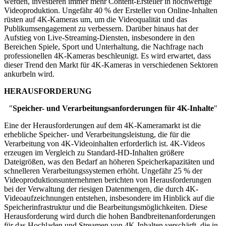
werden, investieren immer mehr Content-Ersteller in hochwertige
Videoproduktion. Ungefähr 40 % der Ersteller von Online-Inhalten
rüsten auf 4K-Kameras um, um die Videoqualität und das
Publikumsengagement zu verbessern. Darüber hinaus hat der
Aufstieg von Live-Streaming-Diensten, insbesondere in den
Bereichen Spiele, Sport und Unterhaltung, die Nachfrage nach
professionellen 4K-Kameras beschleunigt. Es wird erwartet, dass
dieser Trend den Markt für 4K-Kameras in verschiedenen Sektoren
ankurbeln wird.
HERAUSFORDERUNG
"
Speicher- und Verarbeitungsanforderungen für 4K-Inhalte
"
Eine der Herausforderungen auf dem 4K-Kameramarkt ist die
erhebliche Speicher- und Verarbeitungsleistung, die für die
Verarbeitung von 4K-Videoinhalten erforderlich ist. 4K-Videos
erzeugen im Vergleich zu Standard-HD-Inhalten größere
Dateigrößen, was den Bedarf an höheren Speicherkapazitäten und
schnelleren Verarbeitungssystemen erhöht. Ungefähr 25 % der
Videoproduktionsunternehmen berichten von Herausforderungen
bei der Verwaltung der riesigen Datenmengen, die durch 4K-
Videoaufzeichnungen entstehen, insbesondere im Hinblick auf die
Speicherinfrastruktur und die Bearbeitungsmöglichkeiten. Diese
Herausforderung wird durch die hohen Bandbreitenanforderungen
für das Hochladen und Streamen von 4K-Inhalten verschärft, die in