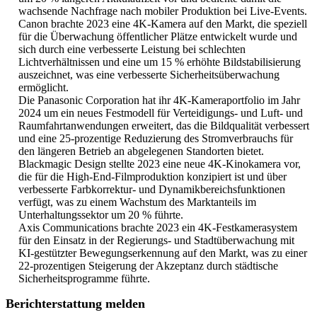
wachsende Nachfrage nach mobiler Produktion bei Live-Events.
Canon brachte 2023 eine 4K-Kamera auf den Markt, die speziell
für die Überwachung öffentlicher Plätze entwickelt wurde und
sich durch eine verbesserte Leistung bei schlechten
Lichtverhältnissen und eine um 15 % erhöhte Bildstabilisierung
auszeichnet, was eine verbesserte Sicherheitsüberwachung
ermöglicht.
Die Panasonic Corporation hat ihr 4K-Kameraportfolio im Jahr
2024 um ein neues Festmodell für Verteidigungs- und Luft- und
Raumfahrtanwendungen erweitert, das die Bildqualität verbessert
und eine 25-prozentige Reduzierung des Stromverbrauchs für
den längeren Betrieb an abgelegenen Standorten bietet.
Blackmagic Design stellte 2023 eine neue 4K-Kinokamera vor,
die für die High-End-Filmproduktion konzipiert ist und über
verbesserte Farbkorrektur- und Dynamikbereichsfunktionen
verfügt, was zu einem Wachstum des Marktanteils im
Unterhaltungssektor um 20 % führte.
Axis Communications brachte 2023 ein 4K-Festkamerasystem
für den Einsatz in der Regierungs- und Stadtüberwachung mit
KI-gestützter Bewegungserkennung auf den Markt, was zu einer
22-prozentigen Steigerung der Akzeptanz durch städtische
Sicherheitsprogramme führte.
Berichterstattung melden