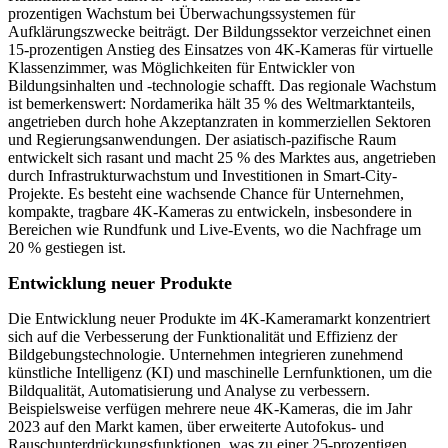
prozentigen Wachstum bei Überwachungssystemen für
Aufklärungszwecke beiträgt. Der Bildungssektor verzeichnet einen
15-prozentigen Anstieg des Einsatzes von 4K-Kameras für virtuelle
Klassenzimmer, was Möglichkeiten für Entwickler von
Bildungsinhalten und -technologie schafft. Das regionale Wachstum
ist bemerkenswert: Nordamerika hält 35 % des Weltmarktanteils,
angetrieben durch hohe Akzeptanzraten in kommerziellen Sektoren
und Regierungsanwendungen. Der asiatisch-pazifische Raum
entwickelt sich rasant und macht 25 % des Marktes aus, angetrieben
durch Infrastrukturwachstum und Investitionen in Smart-City-
Projekte. Es besteht eine wachsende Chance für Unternehmen,
kompakte, tragbare 4K-Kameras zu entwickeln, insbesondere in
Bereichen wie Rundfunk und Live-Events, wo die Nachfrage um
20 % gestiegen ist.
Entwicklung neuer Produkte
Die Entwicklung neuer Produkte im 4K-Kameramarkt konzentriert
sich auf die Verbesserung der Funktionalität und Effizienz der
Bildgebungstechnologie. Unternehmen integrieren zunehmend
künstliche Intelligenz (KI) und maschinelle Lernfunktionen, um die
Bildqualität, Automatisierung und Analyse zu verbessern.
Beispielsweise verfügen mehrere neue 4K-Kameras, die im Jahr
2023 auf den Markt kamen, über erweiterte Autofokus- und
Rauschunterdrückungsfunktionen, was zu einer 25-prozentigen