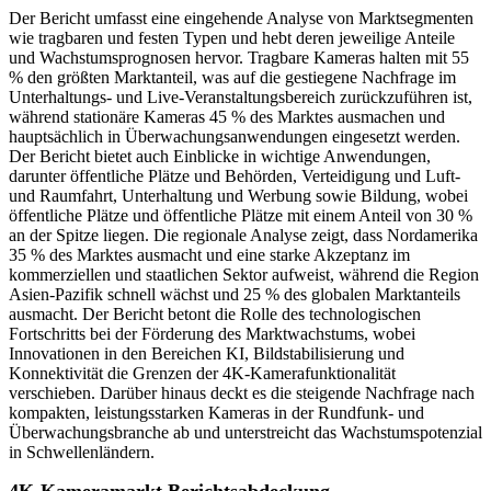
Der Bericht umfasst eine eingehende Analyse von Marktsegmenten
wie tragbaren und festen Typen und hebt deren jeweilige Anteile
und Wachstumsprognosen hervor. Tragbare Kameras halten mit 55
% den größten Marktanteil, was auf die gestiegene Nachfrage im
Unterhaltungs- und Live-Veranstaltungsbereich zurückzuführen ist,
während stationäre Kameras 45 % des Marktes ausmachen und
hauptsächlich in Überwachungsanwendungen eingesetzt werden.
Der Bericht bietet auch Einblicke in wichtige Anwendungen,
darunter öffentliche Plätze und Behörden, Verteidigung und Luft-
und Raumfahrt, Unterhaltung und Werbung sowie Bildung, wobei
öffentliche Plätze und öffentliche Plätze mit einem Anteil von 30 %
an der Spitze liegen. Die regionale Analyse zeigt, dass Nordamerika
35 % des Marktes ausmacht und eine starke Akzeptanz im
kommerziellen und staatlichen Sektor aufweist, während die Region
Asien-Pazifik schnell wächst und 25 % des globalen Marktanteils
ausmacht. Der Bericht betont die Rolle des technologischen
Fortschritts bei der Förderung des Marktwachstums, wobei
Innovationen in den Bereichen KI, Bildstabilisierung und
Konnektivität die Grenzen der 4K-Kamerafunktionalität
verschieben. Darüber hinaus deckt es die steigende Nachfrage nach
kompakten, leistungsstarken Kameras in der Rundfunk- und
Überwachungsbranche ab und unterstreicht das Wachstumspotenzial
in Schwellenländern.