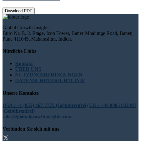
Download PDF
Global Growth Insights
Büro Nr. B, 2. Etage, Icon Tower, Baner-Mhalunge Road, Baner,
Pune 411045, Maharashtra, Indien.
Nützliche Links
Kontakt
ÜBER UNS
NUTZUNGSBEDINGUNGEN
DATENSCHUTZRICHTLINIE
Unsere Kontakte
USA : +1 (855) 467-7775 (Gebührenfrei)
UK : +44 8085 022397
(Gebührenfrei)
sales@globalgrowthinsights.com
Verbinden Sie sich mit uns