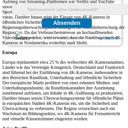
Aufstieg von Streaming-Plattformen wie Netflix und YouTube
sowie die steigende Zahl von Live-Events und professionellen
Sportübertragungen in 4K treiben das Marktwachstum erheblich
voran. Darüber hinaus trägt der Einsatz von 4K-Kameras in
öffentlichen Sicherheits- und
Absenden
Regierungsüberwachungsanwendungen zur Marktbeherrschung der
Region bei. Da das Verbraucherinteresse an hochauflösenden
Videoinhalten wächst, wird erwartet, dass die Nachfrage nach 4K-
Wir gewährleisten vollständige Vertraulichkeit Ihrer persönlichen Daten.
Datenschutz
Kameras in Nordamerika weiterhin stark bleibt.
Europa
Europa repräsentiert etwa 25 % des weltweiten 4K-Kameramarktes.
Länder wie das Vereinigte Königreich, Deutschland und Frankreich
sind führend bei der Einführung von 4K-Kameras, insbesondere in
den Bereichen Rundfunk, Unterhaltung und öffentliche Sicherheit.
Der europäische Markt profitiert von einer robusten Medien- und
Unterhaltungsindustrie, da Rundfunkanstalten ihre Ausrüstung
zunehmend aufrüsten, um Inhalte in 4K-Auflösung zu produzieren.
Darüber hinaus setzen Überwachungssysteme für öffentliche Plätze
in europäischen Städten 4K-Kameras ein, um die Sicherheit und
Überwachung zu verbessern. Die Region verzeichnet auch ein
Wachstum im Bildungssektor, wo 4K-Kameras für Fernunterricht
und virtuelle Klassenzimmer eingesetzt werden.