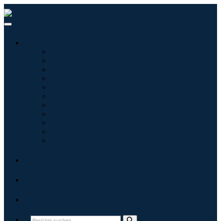
Branchen
Tecnologie dell'informazione
Assistenza sanitaria
Macchinari e attrezzature
Automotive e trasporti
Cibo e bevande
Energia e potenza
Aerospaziale e difesa
Agricoltura
Prodotti chimici e materiali
Architettura
Beni di consumo
Blogs
Über uns
Kontakt