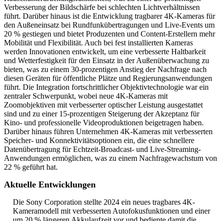
Verbesserung der Bildschärfe bei schlechten Lichtverhältnissen
führt. Darüber hinaus ist die Entwicklung tragbarer 4K-Kameras für
den Außeneinsatz bei Rundfunkübertragungen und Live-Events um
20 % gestiegen und bietet Produzenten und Content-Erstellern mehr
Mobilität und Flexibilität. Auch bei fest installierten Kameras
werden Innovationen entwickelt, um eine verbesserte Haltbarkeit
und Wetterfestigkeit für den Einsatz in der Außenüberwachung zu
bieten, was zu einem 30-prozentigen Anstieg der Nachfrage nach
diesen Geräten für öffentliche Plätze und Regierungsanwendungen
führt. Die Integration fortschrittlicher Objektivtechnologie war ein
zentraler Schwerpunkt, wobei neue 4K-Kameras mit
Zoomobjektiven mit verbesserter optischer Leistung ausgestattet
sind und zu einer 15-prozentigen Steigerung der Akzeptanz für
Kino- und professionelle Videoproduktionen beigetragen haben.
Darüber hinaus führen Unternehmen 4K-Kameras mit verbesserten
Speicher- und Konnektivitätsoptionen ein, die eine schnellere
Datenübertragung für Echtzeit-Broadcast- und Live-Streaming-
Anwendungen ermöglichen, was zu einem Nachfragewachstum von
22 % geführt hat.
Aktuelle Entwicklungen
Die Sony Corporation stellte 2024 ein neues tragbares 4K-
Kameramodell mit verbesserten Autofokusfunktionen und einer
um 20 % längeren Akkulaufzeit vor und bediente damit die