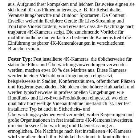
aus. Aufgrund ihrer kompakten und leichten Bauweise eignen sie
sich ideal für das Filmen unterwegs, z. B. für Reiseinhalte,
Veranstaltungsberichte und Outdoor-Sportarten. Da Content-
Ersteller weiterhin flexiblere Geräte für Live-Streaming und
YouTube-Videos fordern, wird erwartet, dass die Nachfrage nach
tragbaren 4K-Kameras steigt. Die zunehmende Vorliebe für
mobilfreundliche und einfach zu bedienende Kameras treibt die
Einführung tragbarer 4K-Kameralösungen in verschiedenen
Branchen voran.
Fester Typ:
Fest installierte 4K-Kameras, die üblicherweise für
stationäre Film- und Überwachungsanwendungen verwendet
werden, machen etwa 60 % des Marktes aus. Diese Kameras
werden in einer Vielzahl von Umgebungen eingesetzt,
beispielsweise in Stadien, Konferenzräumen, öffentlichen Plätzen
und Regierungsgebäuden. Sie bieten eine höhere Haltbarkeit und
werden typischerweise in professionellen Umgebungen wie
Rundfunk- und Live-Event-Produktionen eingesetzt, wo eine
qualitativ hochwertige Videoaufnahme unerlässlich ist. Der fest
installierte Typ ist auch in Sicherheits- und
Überwachungssystemen weit verbreitet, wobei Regierungen und
große Organisationen in fest installierte 4K-Kameras investieren,
um eine bessere Überwachung und Datenerfassung zu
ermöglichen. Die Nachfrage nach fest installierten 4K-Kameras
wird vor allem durch ihre Fähigkeit bestimmt, in kontrollierten