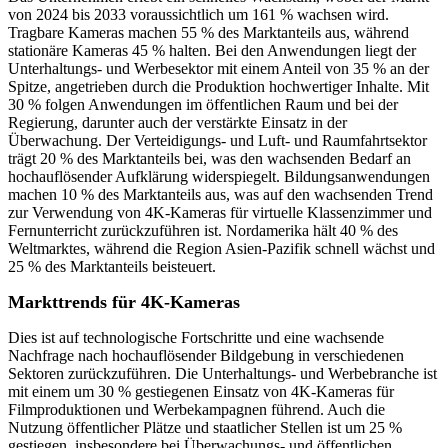
von 2024 bis 2033 voraussichtlich um 161 % wachsen wird.
Tragbare Kameras machen 55 % des Marktanteils aus, während
stationäre Kameras 45 % halten. Bei den Anwendungen liegt der
Unterhaltungs- und Werbesektor mit einem Anteil von 35 % an der
Spitze, angetrieben durch die Produktion hochwertiger Inhalte. Mit
30 % folgen Anwendungen im öffentlichen Raum und bei der
Regierung, darunter auch der verstärkte Einsatz in der
Überwachung. Der Verteidigungs- und Luft- und Raumfahrtsektor
trägt 20 % des Marktanteils bei, was den wachsenden Bedarf an
hochauflösender Aufklärung widerspiegelt. Bildungsanwendungen
machen 10 % des Marktanteils aus, was auf den wachsenden Trend
zur Verwendung von 4K-Kameras für virtuelle Klassenzimmer und
Fernunterricht zurückzuführen ist. Nordamerika hält 40 % des
Weltmarktes, während die Region Asien-Pazifik schnell wächst und
25 % des Marktanteils beisteuert.
Markttrends für 4K-Kameras
Dies ist auf technologische Fortschritte und eine wachsende
Nachfrage nach hochauflösender Bildgebung in verschiedenen
Sektoren zurückzuführen. Die Unterhaltungs- und Werbebranche ist
mit einem um 30 % gestiegenen Einsatz von 4K-Kameras für
Filmproduktionen und Werbekampagnen führend. Auch die
Nutzung öffentlicher Plätze und staatlicher Stellen ist um 25 %
gestiegen, insbesondere bei Überwachungs- und öffentlichen