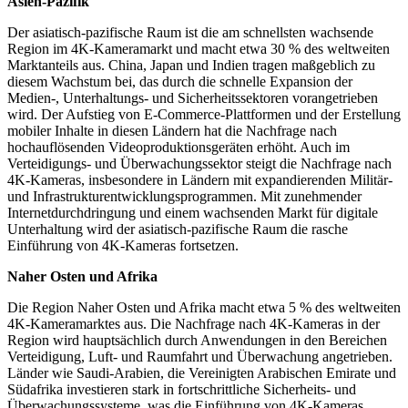
Asien-Pazifik
Der asiatisch-pazifische Raum ist die am schnellsten wachsende
Region im 4K-Kameramarkt und macht etwa 30 % des weltweiten
Marktanteils aus. China, Japan und Indien tragen maßgeblich zu
diesem Wachstum bei, das durch die schnelle Expansion der
Medien-, Unterhaltungs- und Sicherheitssektoren vorangetrieben
wird. Der Aufstieg von E-Commerce-Plattformen und der Erstellung
mobiler Inhalte in diesen Ländern hat die Nachfrage nach
hochauflösenden Videoproduktionsgeräten erhöht. Auch im
Verteidigungs- und Überwachungssektor steigt die Nachfrage nach
4K-Kameras, insbesondere in Ländern mit expandierenden Militär-
und Infrastrukturentwicklungsprogrammen. Mit zunehmender
Internetdurchdringung und einem wachsenden Markt für digitale
Unterhaltung wird der asiatisch-pazifische Raum die rasche
Einführung von 4K-Kameras fortsetzen.
Naher Osten und Afrika
Die Region Naher Osten und Afrika macht etwa 5 % des weltweiten
4K-Kameramarktes aus. Die Nachfrage nach 4K-Kameras in der
Region wird hauptsächlich durch Anwendungen in den Bereichen
Verteidigung, Luft- und Raumfahrt und Überwachung angetrieben.
Länder wie Saudi-Arabien, die Vereinigten Arabischen Emirate und
Südafrika investieren stark in fortschrittliche Sicherheits- und
Überwachungssysteme, was die Einführung von 4K-Kameras