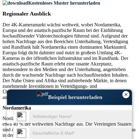
Kostenloses Muster herunterladen
Regionaler Ausblick
Der 4K-Kameramarkt wächst weltweit, wobei Nordamerika,
Europa und der asiatisch-pazifische Raum bei der Einführung
hochauflösender Videotechnologien führend sind. Aufgrund der
hohen Nachfrage aus den Bereichen Unterhaltung, Verteidigung
und Rundfunk hält Nordamerika einen dominanten Marktanteil.
Europa folgt dicht dahinter und nutzt in großem Umfang 4K-
Kameras in der öffentlichen Infrastruktur und im Rundfunk. Der
asiatisch-pazifische Raum erlebt eine rasante Akzeptanz,
insbesondere in den Medien und der Unterhaltung, angetrieben
durch die wachsende Nachfrage nach hochauflösenden Inhalten.
Der Nahe Osten und Afrika sind aufstrebende Märkte, in denen
zunehmende Investitionen in Verteidigungs- und
Überwachungstechnologien die Nachfrage nach 4K-Kameras
×
Beispiel herunterladen
ankurbeln.
Nordamerika
Nordamerika bleibt der größte Markt für 4K-Kameras und macht
etwa 40 % der weltweiten Nachfrage aus. Die Vereinigten Staaten
sind der Hauptakteur mit einer starken Nachfrage nach 4K-Kameras
in den Bereichen Unterhaltung, Verteidigung und Rundfunk. Der